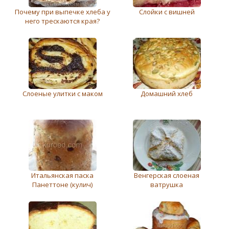
Почему при выпечке хлеба у
Слойки с вишней
него трескаются края?
Слоеные улитки с маком
Домашний хлеб
Итальянская паска
Венгерская слоеная
Панеттоне (кулич)
ватрушка