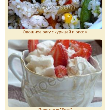
Овощное рагу с курицей и рисом
Пирожныe "Бeзe"