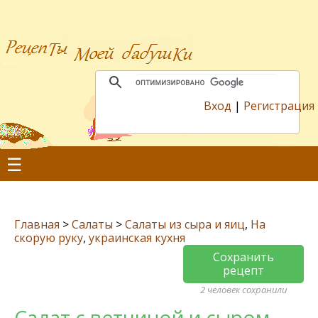
Вход
|
Регистрация
☰
Главная
>
Салаты
>
Салаты из сыра и яиц
,
На
скорую руку
,
украинская кухня
Сохранить
рецепт
2 человек сохранили
Салат с ветчиной и сыром