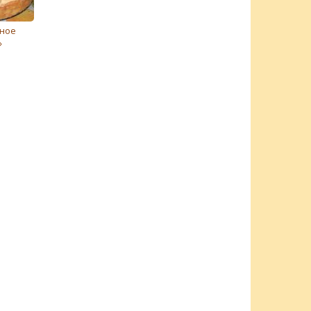
чное
»