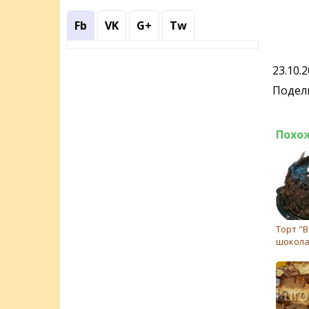
Fb
VK
G+
Tw
23.10.
Подели
Похо
Торт "В
шокола