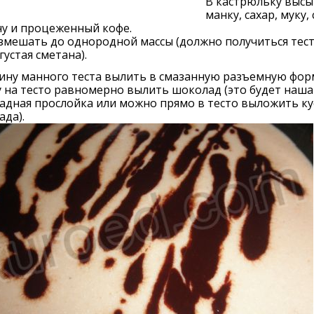
В кастрюльку высы
манку, сахар, муку, 
ну и процеженный кофе.
змешать до однородной массы (должно получиться тест
густая сметана).
ину манного теста вылить в смазанную разъемную фор
 на тесто равномерно вылить шоколад (это будет наша
адная прослойка или можно прямо в тесто выложить ку
да).