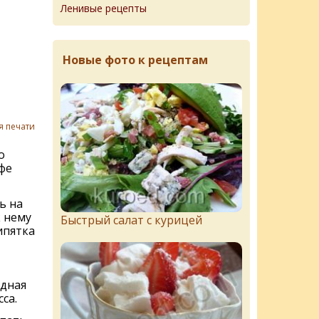
Ленивые рецепты
Новые фото к рецептам
я печати
о
фе
ь на
к нему
Быстрый салат с курицей
ипятка
дная
са.