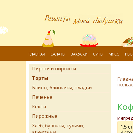
ГЛАВНАЯ
САЛАТЫ
ЗАКУСКИ
СУПЫ
МЯСО
РЫБ
Пироги и пирожки
Торты
Главн
польз
Блины, блинчики, оладьи
Печенье
Коф
Кексы
Пирожные
Ингре
Хлеб, булочки, куличи,
1.5 с
круассаны
4 ст