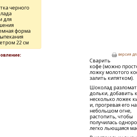
итка черного
лада
и для
шения
емная форма
выпекания
етром 22 см
версия дл
овление:
Сварить
кофе (можно прост
ложку молотого ко
залить кипятком).
Шоколад разломат
дольки, добавить 
несколько ложек к
и, прогревая его на
небольшом огне,
растопить, чтобы
получилась одноро
легко льющаяся мас