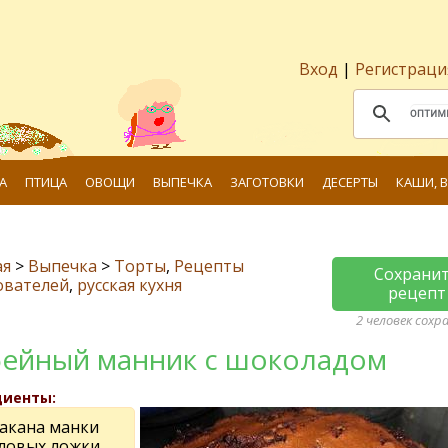
Вход
|
Регистраци
А
ПТИЦА
ОВОЩИ
ВЫПЕЧКА
ЗАГОТОВКИ
ДЕСЕРТЫ
КАШИ, 
ая
>
Выпечка
>
Торты
,
Рецепты
Сохрани
ователей
,
русская кухня
рецепт
2 человек сохр
ейный манник с шоколадом
диенты:
такана манки
оловых ложки