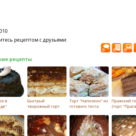
2010
тесь рецептом с друзьями:
жие рецепты
се в
Быстрый
Торт "Наполеон" из
Пражский т
де"
творожный торт
готового теста
(торт "Прага