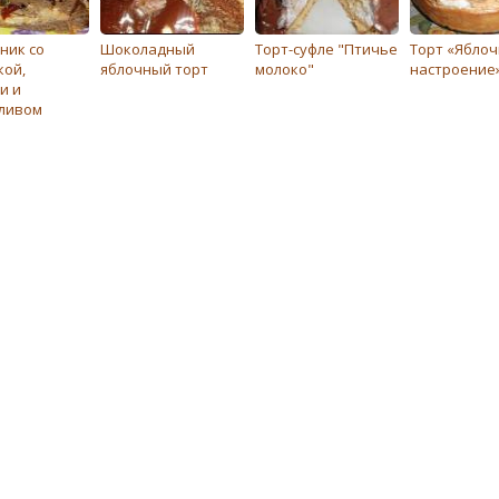
ник со
Шоколадный
Торт-суфле "Птичье
Торт «Ябло
кой,
яблочный торт
молоко"
настроение
и и
ливом