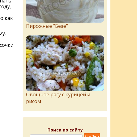
пать
соду,
о как
Пирожныe "Бeзe"
му.
сочки
Овощное рагу с курицей и
рисом
Поиск по сайту