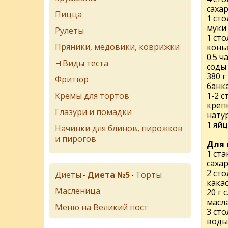
саха
Пицца
1 ст
муки 
Рулеты
1 ст
Пряники, медовики, коврижки
конь
0.5 
Виды теста
соды
380 г
Фритюр
банка
Кремы для тортов
1-2 
креп
Глазури и помадки
нату
1 яй
Начинки для блинов, пирожков
и пирогов
Для 
1 ста
саха
2 ст
Диеты
Диета №5
Торты
•
•
какао
Масленица
20 г 
масл
Меню на Великий пост
3 ст
воды