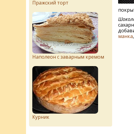
Пражский торт
покрыт
Шокола
сахарн
добави
манка
Наполеон с заварным кремом
Курник