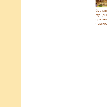
Cметан
сгущен
орехам
чернос