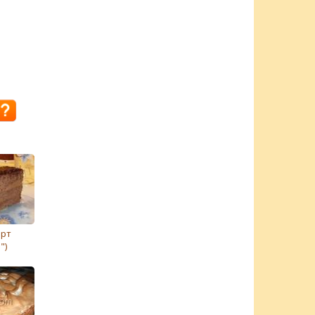
орт
")