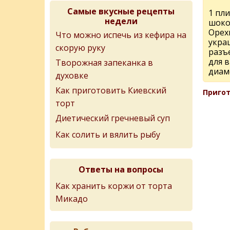
Самые вкусные рецепты
1 пл
недели
шоко
Орех
Что можно испечь из кефира на
укра
скорую руку
разъ
для 
Творожная запеканка в
диам
духовке
Как приготовить Киевский
Пригот
торт
Диетический гречневый суп
Как солить и вялить рыбу
Ответы на вопросы
Как хранить коржи от торта
Микадо