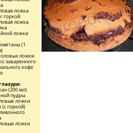
ра
оловая ложка
с горкой
оловая ложка
яка
чайной ложки
 сметаны (1
)
столовых ложки
ко заваренного
рального кофе
цо
глазури:
кан (200 мл)
рной пудры
оловые ложки
 (с горкой)
сливочного
а
оловые ложки