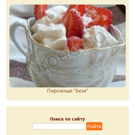
Пирожныe "Бeзe"
Поиск по сайту