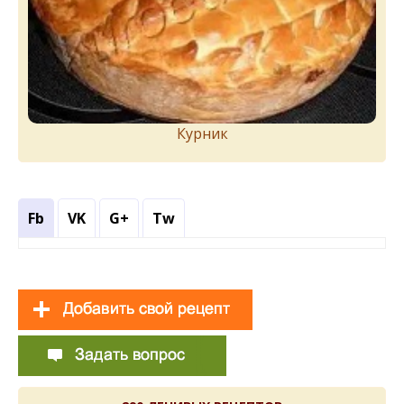
Курник
Fb
VK
G+
Tw