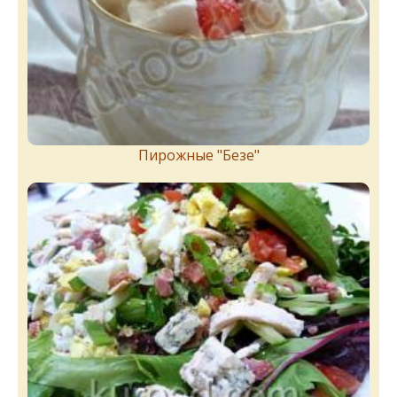
Пирожныe "Бeзe"