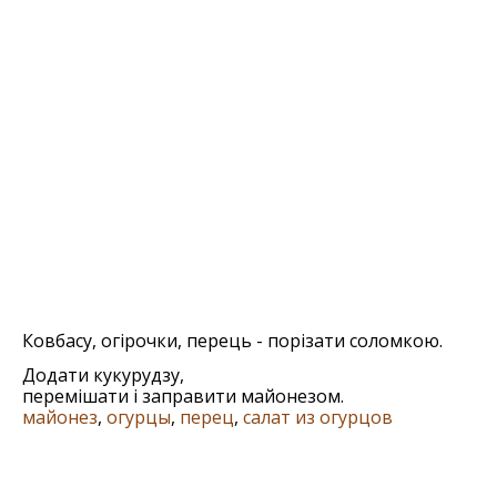
Ковбасу, огірочки, перець - порізати соломкою.
Додати кукурудзу,
перемішати і заправити майонезом.
майонез
,
огурцы
,
перец
,
салат из огурцов