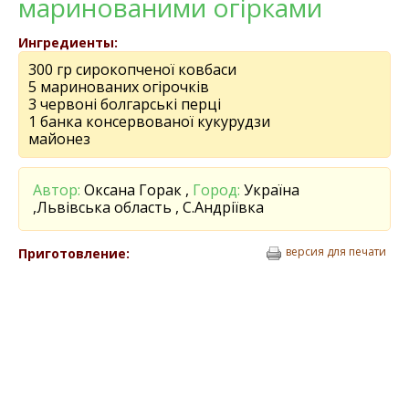
маринованими огірками
Ингредиенты:
300 гр сирокопченої ковбаси
5 маринованих огірочків
3 червоні болгарські перці
1 банка консервованої кукурудзи
майонез
Автор:
Оксана Горак ,
Город:
Україна
,Львівська область , С.Андріївка
версия для печати
Приготовление: