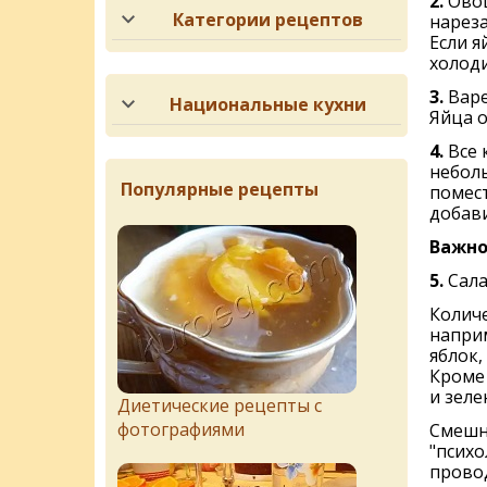
2.
Овощ
Категории рецептов
нареза
Если я
холод
3.
Варе
Национальные кухни
Яйца о
4.
Всe 
небол
Популярные рецепты
помест
добав
Важн
5.
Сала
Количe
наприм
яблок,
Кроме 
и зеле
Диетические рецепты с
фотографиями
Смешно
"психо
прово