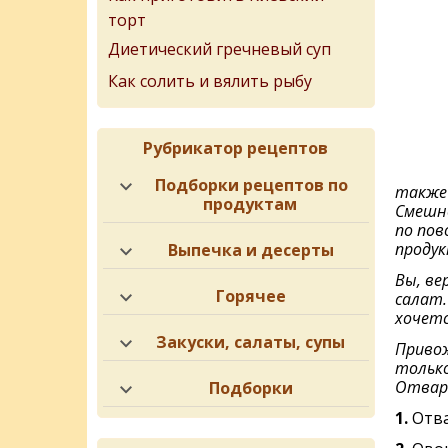
торт
Диетический гречневый суп
Как солить и вялить рыбу
Рубрикатор рецептов
Подборки рецептов по
также 
продуктам
Смешно
по пов
продук
Выпечка и десерты
Вы, ве
Горячее
салат.
хочетс
Закуски, салаты, супы
Привож
только
Отварн
Подборки
1.
Отва