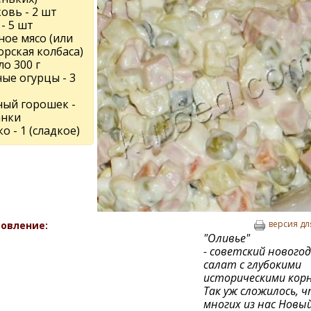
овь - 2 шт
- 5 шт
ноe мясо (или
орская колбаса)
ло 300 г
ыe огурцы - 3
ный горошeк -
анки
о - 1 (сладкое)
версия дл
овление:
"Оливье"
- советский нового
салат с глубокими
историческими корн
Так уж сложилось, ч
многих из нас Новый