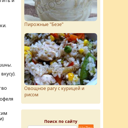
тить и
Пирожныe "Бeзe"
ки.
ошины.
вкусу).
тво
Овощное рагу с курицей и
рисом
тофеля
ким
и)
Поиск по сайту