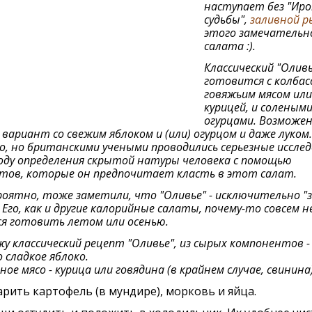
наступает без "Ир
судьбы",
заливной 
этого замечательн
салата :).
Классический "Оливь
готовится с колбас
говяжьим мясом или
курицей, и соленым
огурцами. Возможе
вариант со свежим яблоком и (или) огурцом и даже луком.
, но британскими учеными проводились серьезные иссле
оду определения скрытой натуры человека с помощью
тов, которые он предпочитает класть в этот салат.
роятно, тоже заметили, что "Оливье" - исключительно "
 Его, как и другие калорийные салаты, почему-то совсем н
я готовить летом или осенью.
у классический рецепт "Оливье", из сырых компонентов -
 сладкое яблоко.
ое мясо - курица или говядина (в крайнем случае, свинина)
рить картофeль (в мундирe), морковь и яйца.