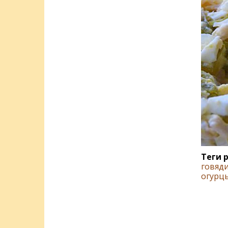
Теги 
говяд
огурц