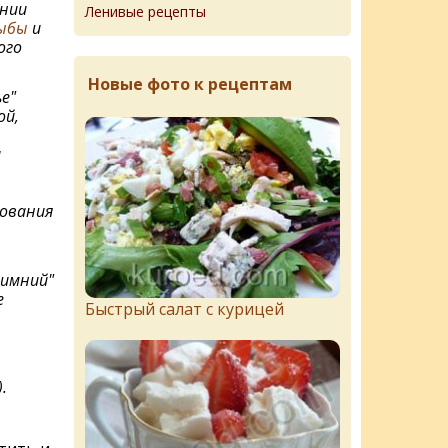
онии
Ленивые рецепты
рыбы
и
ого
Новые фото к рецептам
е"
ой,
и
н
дования
зимний"
е
Быстрый салат с курицей
.