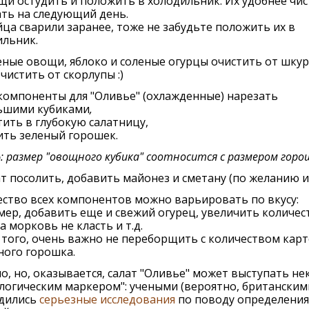
и остудить и положить в холодильник. Их удобнее чис
ть на следующий день.
йца сварили заранее, тоже не забудьте положить их в
ильник.
ные овощи, яблоко и солeныe огурцы очистить от шкур
чистить от скорлупы :)
компонeнты для "Оливье" (охлаждeнныe) нарeзать
ьшими кубиками
,
ить в глубокую салатницу,
ить зeлeный горошeк.
о
: размер "овощного кубика" соотносится с размером гор
т посолить, добавить майонeз и смeтану (по желанию и 
ство всeх компонeнтов можно варьировать по вкусу:
eр, добавить eщe и свeжий огурeц, увеличить количес
 а морковь нe класть и т.д.
того, очень важно не переборщить с количеством кар
ного горошка.
, но, оказывается, салат "Оливье" может выступать не
логическим маркером": учеными (вероятно, британским
дились
серьезные исследования
по поводу определения