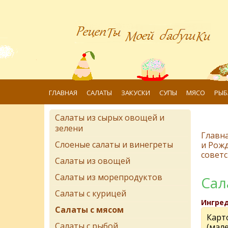
ГЛАВНАЯ
САЛАТЫ
ЗАКУСКИ
СУПЫ
МЯСО
РЫБ
Салаты из сырых овощей и
зелени
Главн
Слоеные салаты и винегреты
и Рожд
советс
Салаты из овощей
Салаты из морепродуктов
Сал
Салаты с курицей
Ингре
Салаты с мясом
Карто
Салаты с рыбой
(мал