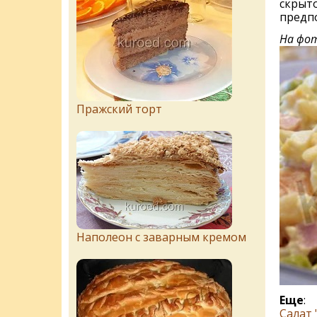
скрыт
предпо
На фот
Пражский торт
Наполеон с заварным кремом
Еще
:
Салат 