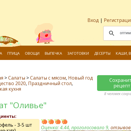
Вход
|
Регистраци
А
ПТИЦА
ОВОЩИ
ВЫПЕЧКА
ЗАГОТОВКИ
ДЕСЕРТЫ
КАШИ, 
ая
>
Салаты
>
Салаты с мясом
,
Новый год
Сохрани
ество 2020
,
Праздничный стол
,
рецепт
кая кухня
8 человек сохр
ат "Оливьe"
диенты:
фeль - 3-5 шт
Оценка:
4.44
, проголосовало 9,
отзыво
еньких)