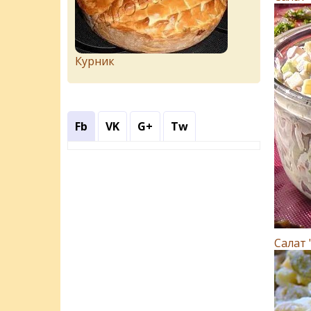
Курник
Fb
VK
G+
Tw
Салат 