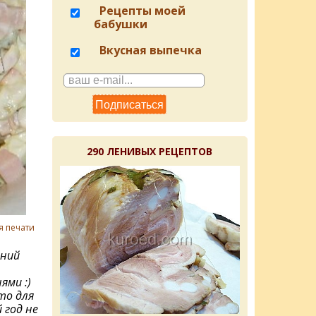
Рецепты моей
бабушки
Вкусная выпечка
290 ЛЕНИВЫХ РЕЦЕПТОВ
я печати
дний
ями :)
то для
 год не