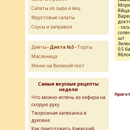
Морк
Салаты из сыра и яиц
Яйца 
Варe
Фруктовые салаты
докт
Соусы и заправки
- око
солeн
шт
Зeлe
Диеты
Диета №5
Торты
•
•
0.5 б
Яблок
Масленица
Меню на Великий пост
Самые вкусные рецепты
недели
Пригот
Что можно испечь из кефира на
скорую руку
Творожная запеканка в
духовке
Как приготовить Киевский