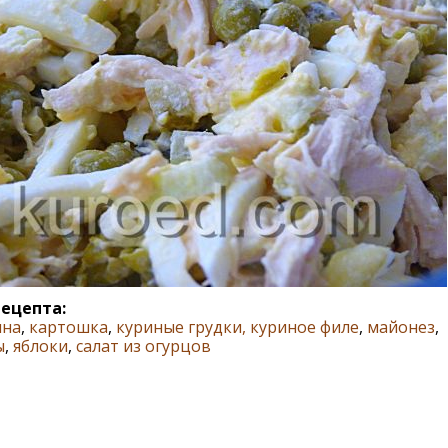
рецепта:
ина
,
картошка
,
куриные грудки, куриное филе
,
майонез
,
ы
,
яблоки
,
салат из огурцов