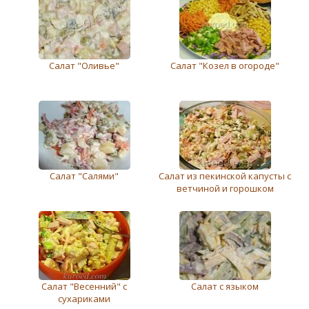
Салат "Оливьe"
Салат "Козел в огороде"
Салат "Салями"
Салат из пекинской капусты с
ветчиной и горошком
Салат "Весенний" с
Салат с языком
сухариками