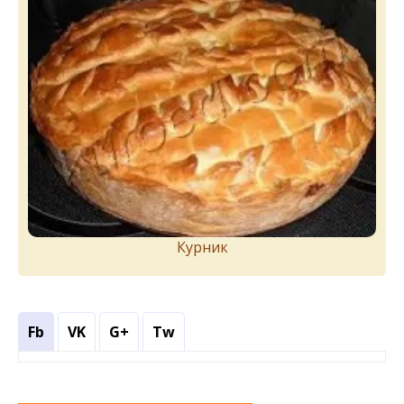
Курник
Fb
VK
G+
Tw