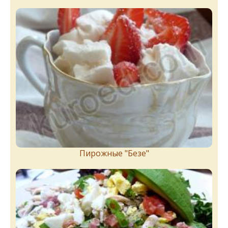
Пирожныe "Бeзe"