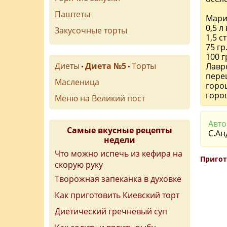
Паштеты
Мари
0,5 л
Закусочные торты
1,5 ст
75 гр
100 г
Диеты
Диета №5
Торты
Лавро
•
•
пере
Масленица
горо
горо
Меню на Великий пост
Авто
Самые вкусные рецепты
С.Ан
недели
Что можно испечь из кефира на
Пригот
скорую руку
Творожная запеканка в духовке
Как приготовить Киевский торт
Диетический гречневый суп