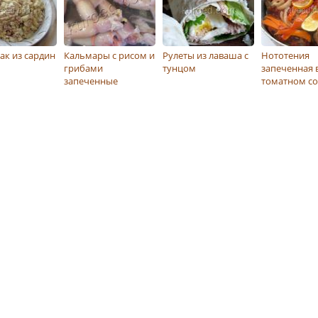
к из сардин
Кальмары с рисом и
Рулеты из лаваша с
Нототения
грибами
тунцом
запеченная 
запеченные
томатном со