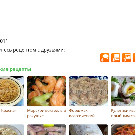
2011
тесь рецептом с друзьями:
жие рецепты
 Красная
Морской коктейль в
Форшмак
Рулетики из
ракушке
классический
с рыбным с