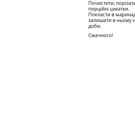
Почистити, порізат
порційні шматки.
Покласти в маринад
залишити в ньому н
доби.
Смачного!