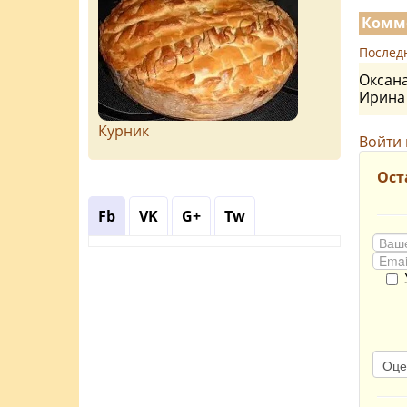
Комме
Послед
Оксана
Ирин
Курник
Войти 
Ост
Fb
VK
G+
Tw