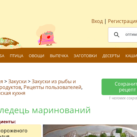
Вход
|
Регистраци
БА
ПТИЦА
ОВОЩИ
ВЫПЕЧКА
ЗАГОТОВКИ
ДЕСЕРТЫ
КАШИ
ая
>
Закуски
>
Закуски из рыбы и
Сохрани
родуктов
,
Рецепты пользователей
,
рецепт
ская кухня
1 человек сохр
ледець маринований
иенты:
 мороженого
едця