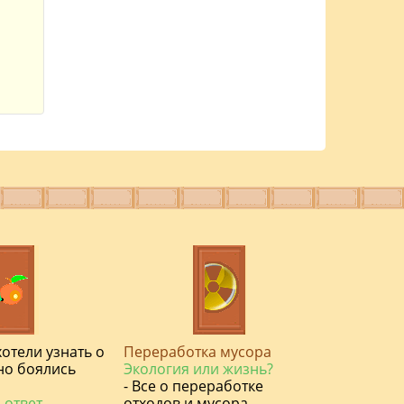
хотели узнать о
Переработка мусора
но боялись
Экология или жизнь?
- Все о переработке
 ответ
отходов и мусора