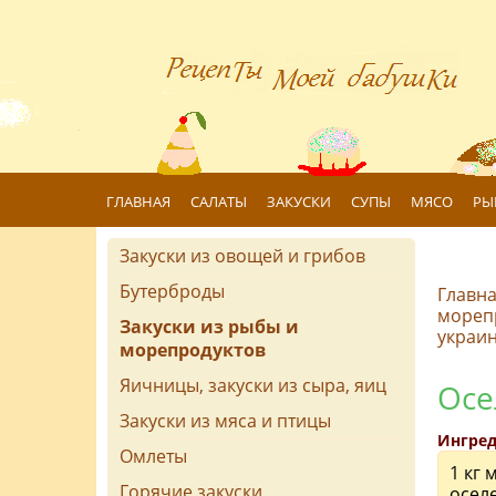
ГЛАВНАЯ
САЛАТЫ
ЗАКУСКИ
СУПЫ
МЯСО
РЫ
Закуски из овощей и грибов
Бутерброды
Главн
мореп
Закуски из рыбы и
украин
морепродуктов
Яичницы, закуски из сыра, яиц
Осе
Закуски из мяса и птицы
Ингред
Омлеты
1 кг
Горячие закуски
осел