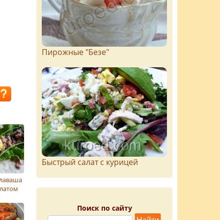
Пирожныe "Бeзe"
Быстрый салат с курицей
 лаваша
алатом
Поиск по сайту