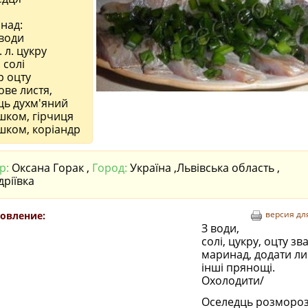
над:
 води
. л. цукру
. солі
р оцту
ве листя,
ць духм'яний
шком, гірчиця
шком, коріандр
р:
Оксана Горак ,
Город:
Україна ,Львівська область ,
дріївка
версия дл
овление:
З води,
солі, цукру, оцту зв
маринад, додати лис
інші прянощі.
Охолодити/
Оселедць розмороз