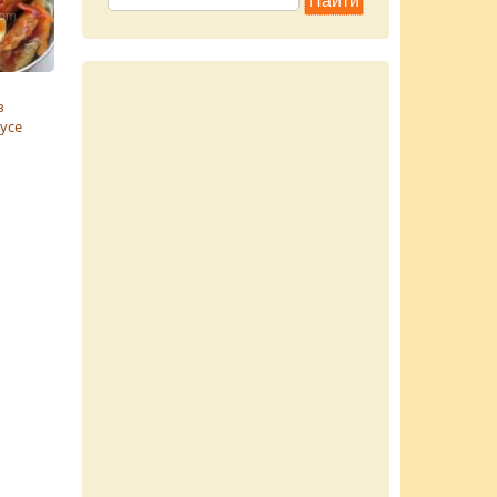
в
усе