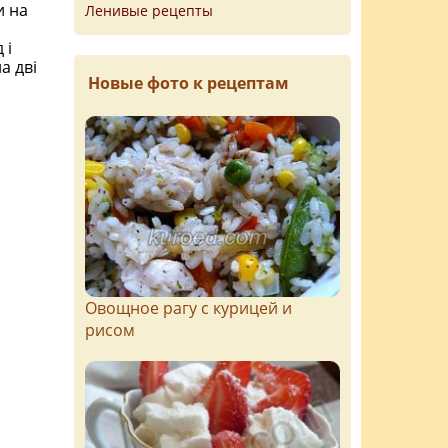
и на
Ленивые рецепты
 і
а дві
Новые фото к рецептам
Овощное рагу с курицей и
рисом