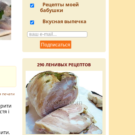
Рецепты моей
бабушки
Вкусная выпечка
290 ЛЕНИВЫХ РЕЦЕПТОВ
я печати
арити
тя і
ити.