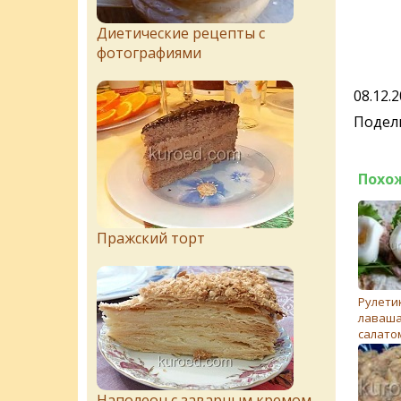
Диетические рецепты с
фотографиями
08.12.
Подели
Похо
Пражский торт
Рулети
лаваша
салато
Наполеон с заварным кремом