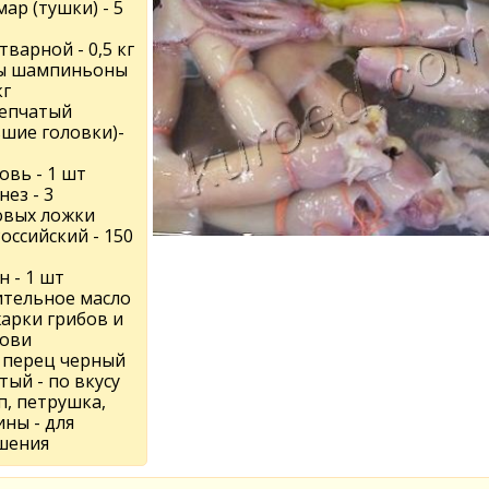
ар (тушки) - 5
тварной - 0,5 кг
ы шампиньоны
кг
репчатый
ьшие головки)-
овь - 1 шт
ез - 3
овых ложки
оссийский - 150
 - 1 шт
ительное масло
жарки грибов и
ови
, перец черный
ый - по вкусу
п, петрушка,
ны - для
шения