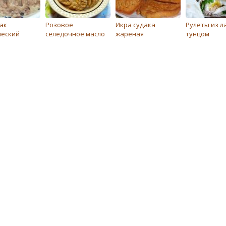
ак
Розовое
Икра судака
Рулеты из л
ческий
селедочное масло
жареная
тунцом