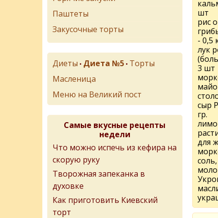
кальм
шт
Паштеты
рис о
Закусочные торты
гриб
- 0,5 
лук 
(бол
Диеты
Диета №5
Торты
•
•
3 шт
морк
Масленица
майон
Меню на Великий пост
стол
сыр Р
гр.
лимон
Самые вкусные рецепты
раст
недели
для 
Что можно испечь из кефира на
морк
скорую руку
соль
молот
Творожная запеканка в
Укро
духовке
масли
укра
Как приготовить Киевский
торт