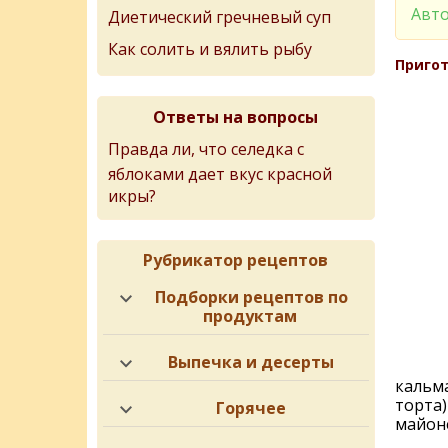
Авто
Диетический гречневый суп
Как солить и вялить рыбу
Пригот
Ответы на вопросы
Правда ли, что селедка с
яблоками дает вкус красной
икры?
Рубрикатор рецептов
Подборки рецептов по
продуктам
Выпечка и десерты
кальма
торта)
Горячее
майоне