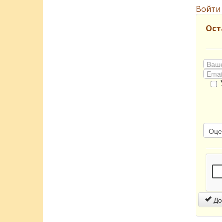
Войти
Ост
До