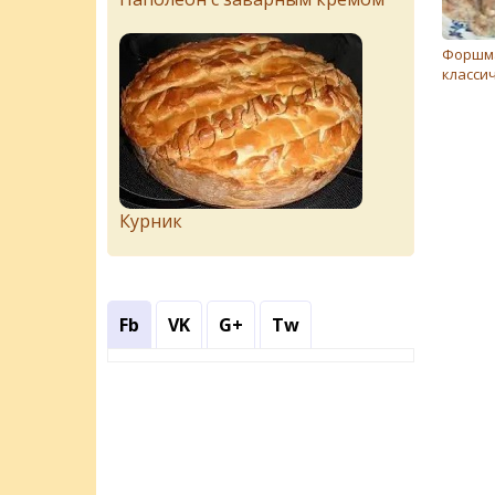
Форшм
класси
Курник
Fb
VK
G+
Tw