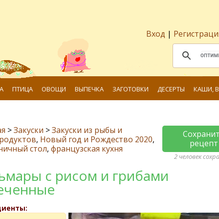
Вход
|
Регистраци
А
ПТИЦА
ОВОЩИ
ВЫПЕЧКА
ЗАГОТОВКИ
ДЕСЕРТЫ
КАШИ, 
ая
>
Закуски
>
Закуски из рыбы и
Сохрани
родуктов
,
Новый год и Рождество 2020
,
рецепт
ничный стол
,
французская кухня
2 человек сохр
ьмары с рисом и грибами
еченные
диенты: