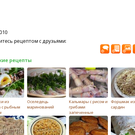
2010
тесь рецептом с друзьями:
жие рецепты
ки из
Оселедець
Кальмары с рисом и
Форшмак из
 с рыбным
маринований
грибами
сардин
м
запеченные