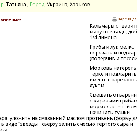
р:
Татьяна ,
Город:
Украина, Харьков
версия дл
овление:
Кальмары отварит
минуты в воде, до
1/4 лимона.
Грибы и лук мелко
порезать и поджа
(поперчив и посоли
Морковь натереть
терке и поджарить
вместе с нарезанн
луком.
Смешать отваренн
с жареными грибам
морковью. Этой с
начинить тушки
ра, уложить на смазанный маслом противень (форму д
 в виде "звезды", сверху залить смесью тертого сыра и
за.