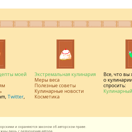
ецепты моей
Экстремальная кулинария
Все, что вы
Меры веса
о кулинарии
ям
Полезные советы
спросить:
ь
Кулинарные новости
Кулинарный
am
,
Twitter
,
Косметика
торскими и охраняются законом об авторском праве.
можны лишь с разрешения
автора