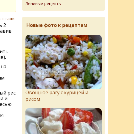
Ленивые рецепты
я печати
Новые фото к рецептам
ь 2
бавив
рить
в).
 на
ым
Овощное рагу с курицей и
ый рис
и и
рисом
месью
ля