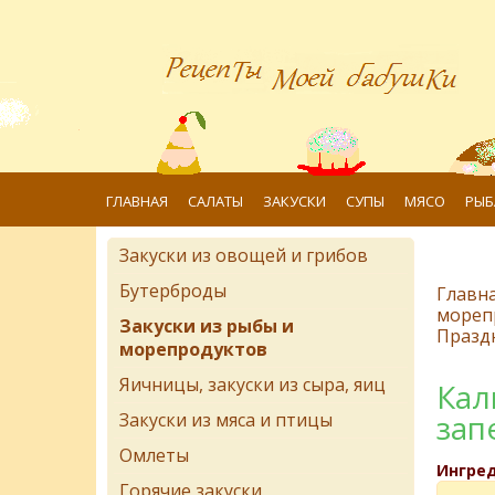
ГЛАВНАЯ
САЛАТЫ
ЗАКУСКИ
СУПЫ
МЯСО
РЫБ
Закуски из овощей и грибов
Бутерброды
Главн
мореп
Закуски из рыбы и
Празд
морепродуктов
Яичницы, закуски из сыра, яиц
Кал
зап
Закуски из мяса и птицы
Омлеты
Ингре
Горячие закуски