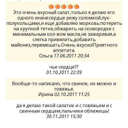
Это очень вкусный салат,только я делаю его
одного иначе:сердце режу соломкой,лук-
полукольцами,и еще добавляю морковь:потереть
на крупной тетке,обжарить на сковородке с
минимальным кол-вом масла,не зажаривая,а
слегка привялить,добавить
майонез,перемешать.Очень вкусно!Приятного
аппетита.
Ольга
17.06.2011 20:34
чье сердце??
01.10.2011 22:39
Вообще-то написано, что свиное, но можно и
говяжье.
Ирина
02.10.2011 11:25
да я делаю такой салатик и с говяжьем и с
свинным сердцем,пальчики оближешь!
30.11.2011 15:30