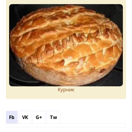
Курник
Fb
VK
G+
Tw