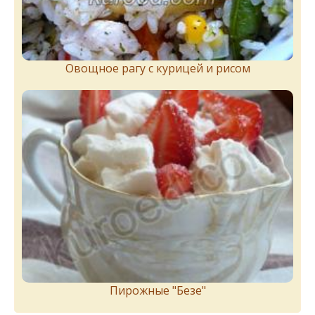
Овощное рагу с курицей и рисом
Пирожныe "Бeзe"