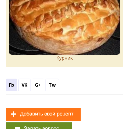
Курник
Fb
VK
G+
Tw