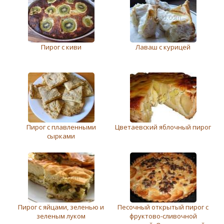
Пирог с киви
Лаваш с курицей
Пирог с плавленными
Цветаевский яблочный пирог
сырками
Пирог с яйцами, зеленью и
Песочный открытый пирог с
зеленым луком
фруктово-сливочной