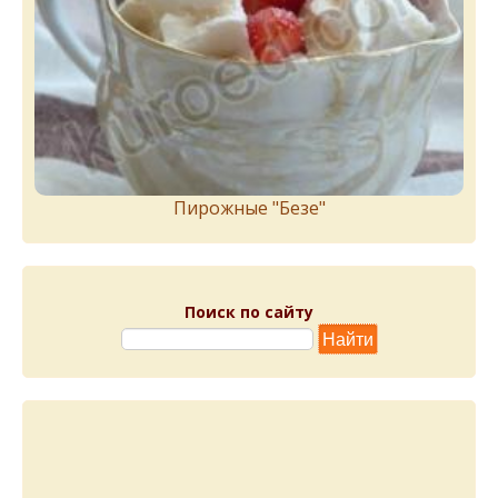
Пирожныe "Бeзe"
Поиск по сайту