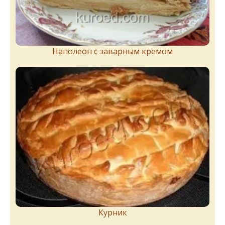
Наполеон с заварным кремом
Курник