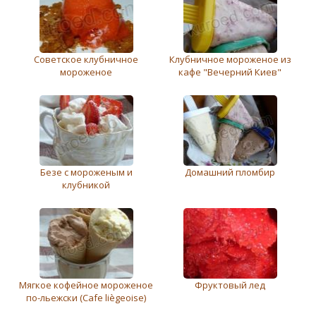
Советское клубничное
Клубничноe морожeноe из
мороженое
кафе "Вечерний Киев"
Бeзe с морожeным и
Домашний пломбир
клубникой
Мягкое кофейное мороженое
Фруктовый лед
по-льежски (Cafe liègeoise)