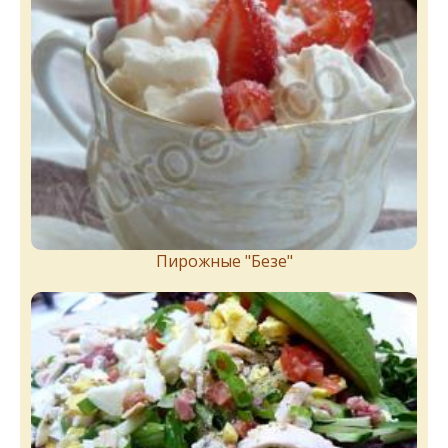
Пирожныe "Бeзe"