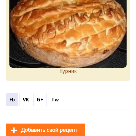
Курник
Fb
VK
G+
Tw