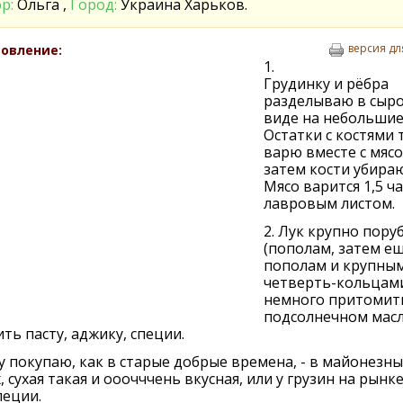
р:
Ольга ,
Город:
Украина Харьков.
версия дл
овление:
1.
Грудинку и рёбра
разделываю в сыр
виде на небольшие 
Остатки с костями 
варю вместе с мясо
затем кости убираю
Мясо варится 1,5 ча
лавровым листом.
2. Лук крупно пору
(пополам, затем е
пополам и крупны
четверть-кольцами
немного притомит
подсолнечном масл
ть пасту, аджику, специи.
 покупаю, как в старые добрые времена, - в майонезны
, сухая такая и ооочччень вкусная, или у грузин на рынке
пеции.