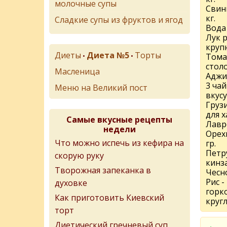
молочные супы
Свины
кг.
Сладкие супы из фруктов и ягод
Вода 
Лук р
круп
Диеты
Диета №5
Торты
•
•
Томат
стол
Масленица
Аджик
3 ча
Меню на Великий пост
вкусу
Груз
для 
Самые вкусные рецепты
Лавр
недели
Орехи
Что можно испечь из кефира на
гр.
Петр
скорую руку
кинз
Творожная запеканка в
Чесно
Рис -
духовке
горк
Как приготовить Киевский
кругл
торт
Диетический гречневый суп