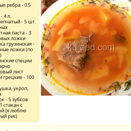
е ребра - 0.5
- 4 л.
епчатый - 5 шт.
ных
ная паста - 3
овых ложки
а грузинская -
йные ложки (по
)
инские специи
харчо
овый лист
 грецкие - 100
ушка, укроп,
а
к - 5 зубков
 1 стакан с
ой (я люблю
ый рис)