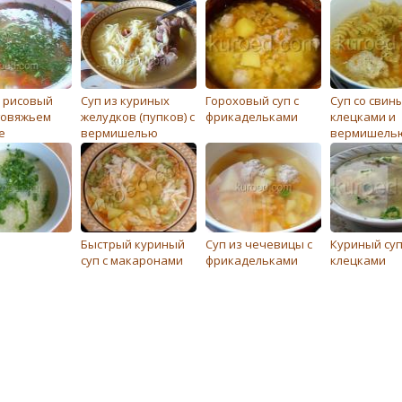
 рисовый
Суп из куриных
Гороховый суп с
Суп со свин
 говяжьем
желудков (пупков) с
фрикадельками
клецками и
е
вермишелью
вермишель
Быстрый куриный
Суп из чечевицы с
Куриный суп
суп с макаронами
фрикадельками
клецками