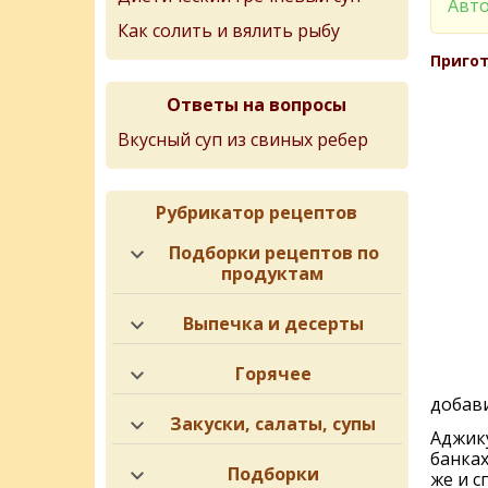
Авто
Как солить и вялить рыбу
Пригот
Ответы на вопросы
Вкусный суп из свиных ребер
Рубрикатор рецептов
Подборки рецептов по
продуктам
Выпечка и десерты
Горячее
добави
Закуски, салаты, супы
Аджику
банках
Подборки
же и с