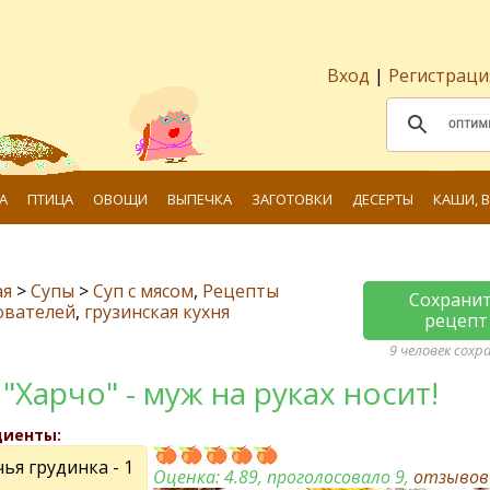
Вход
|
Регистраци
А
ПТИЦА
ОВОЩИ
ВЫПЕЧКА
ЗАГОТОВКИ
ДЕСЕРТЫ
КАШИ, 
ая
>
Супы
>
Суп с мясом
,
Рецепты
Сохрани
ователей
,
грузинская кухня
рецепт
9 человек сохр
 "Харчо" - муж на руках носит!
диенты:
ья грудинка - 1
Оценка:
4.89
, проголосовало 9,
отзыво