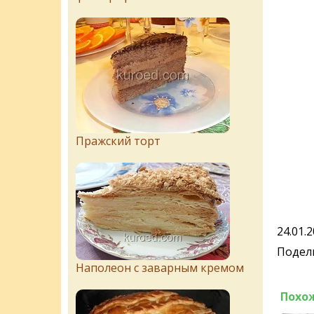
Пражский торт
24.01.
Подели
Наполеон с заварным кремом
Похо