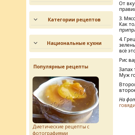
От вку
прави
3. Мяс
Категории рецептов
Как то
припр
4. Гре
Национальные кухни
зелень
всё эт
Рис ва
Популярные рецепты
Запах т
Муж го
Второг
второе
На фот
говяд
Диетические рецепты с
фотографиями