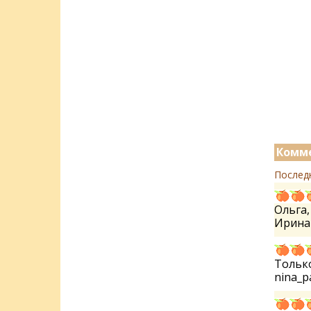
Комме
Послед
Ольга,
Ирин
Только
nina_