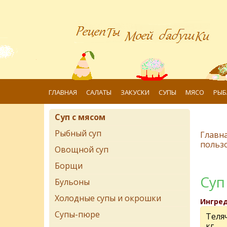
ГЛАВНАЯ
САЛАТЫ
ЗАКУСКИ
СУПЫ
МЯСО
РЫБ
Суп с мясом
Рыбный суп
Главн
польз
Овощной суп
Борщи
Суп
Бульоны
Холодные супы и окрошки
Ингре
Супы-пюре
Теляч
кг.