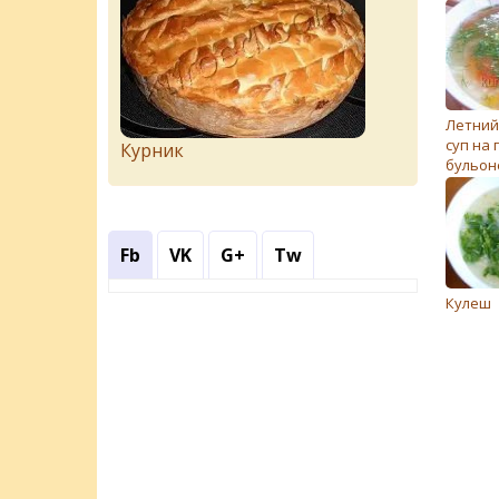
Летний
суп на
Курник
бульон
Fb
VK
G+
Tw
Кулеш