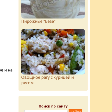
Пирожныe "Бeзe"
е и на
Овощное рагу с курицей и
рисом
Поиск по сайту