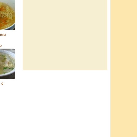
ыми
ю
 с