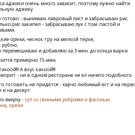
са аджики очень много зависит, поэтому нужно найти
льную аджику.
о готово - вынимаю лавровый лист и забрасываю рис.
лько рис закипел - забрасываю лук с том. пастой и
авами.
цкие орехи, чеснок тру на мелкой тёрке,
 рублю,
о перемешиваю и добавляю за 3 мин. до конца варки.
рится примерно 15 мин.
акоой!!! А вкус какоой!!!
ворит - ни в одном ресторане не ел ничего подобного.
о готовить не придётся - харчо любимый ест и на перво
 и на десерт.
о вверху
-
суп со свиными ребрами и фасолью
.
ина
,
орехи