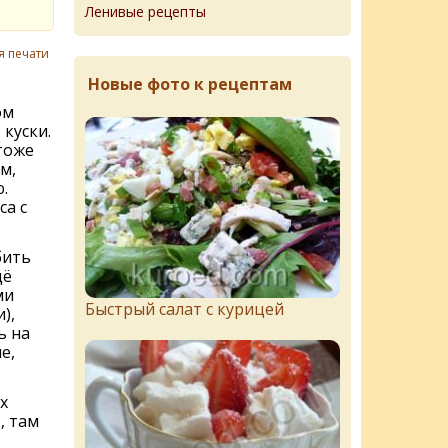
Ленивые рецепты
я печати
Новые фото к рецептам
ом
куски.
тоже
м,
.
са с
бить
щё
ми
Быстрый салат с курицей
),
ь на
е,
х
, там