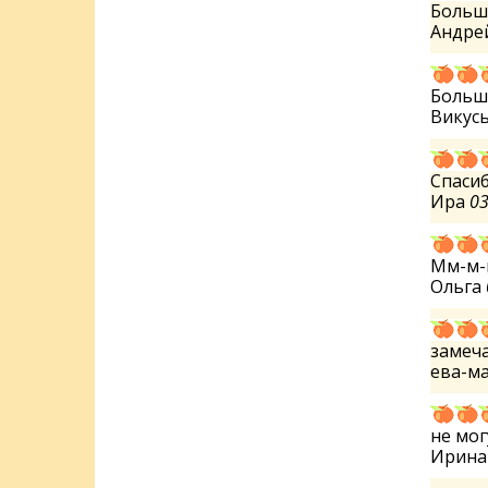
Большо
Андре
Большо
Викус
Спасиб
Ира
03
Мм-м-
Ольга
замеч
ева-м
не мог
Ирин