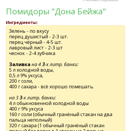
Помидоры "Дона Бейжа"
Ингредиенты:
Зелень - по вкусу
перец душистый - 2-3 шт.
перец чёрный - 4-5 шт.
лавровый лист - 2-3 шт
чеснок - 2-4 зубчика
Заливка
на 4
3
-х литр. банки:
5 л холодной воды,
0,5 л 9% уксуса,
200 г соли,
400 г сахара - всё хорошо помешать.
на 3
3
-х литр. банки:
4 л обыкновенной холодной воды
400 г 9% уксуса
160 г соли (обычный гранёный стакан на два
пальца неполный)
320 г сахара (1 обычный гранёный стакан