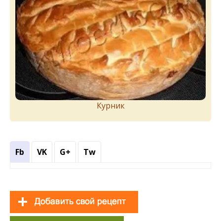
Курник
Fb
VK
G+
Tw