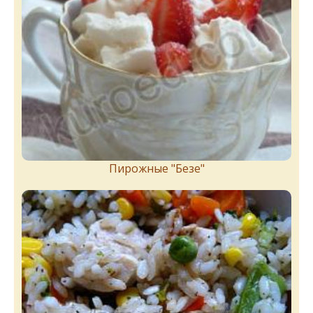
Пирожныe "Бeзe"