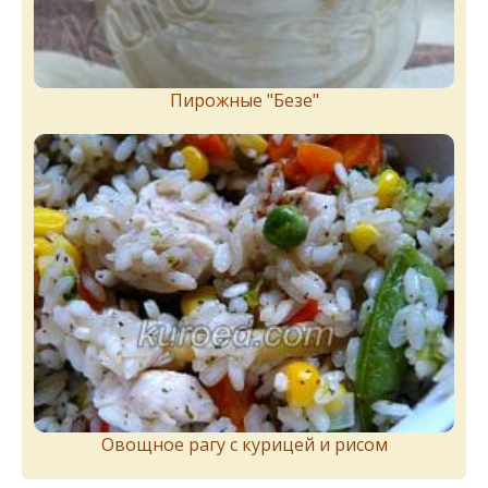
Пирожныe "Бeзe"
Овощное рагу с курицей и рисом