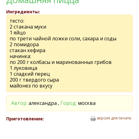
Ингредиенты:
тесто:
2 стакана муки
1 яйцо
по трети чайной ложки соли, сахара и соды
2 помидора
стакан кефира
начинка:
по 200 г колбасы и маринованных грибов
1 луковица
1 сладкий перец
200 г твердого сыра
майонез по вкусу
Автор:
александра ,
Город:
москва
версия для печати
Приготовление: