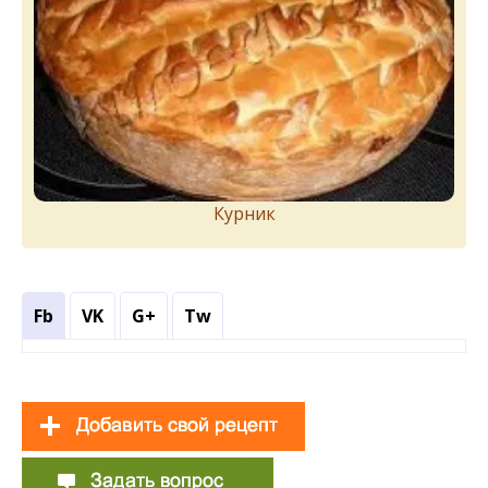
Курник
Fb
VK
G+
Tw