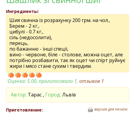
Ингредиенты:
Шия свинна із розрахунку 200 грм. на чол.,
Берем - 2 кг.,
цибулі - 0.7 кг.,
сіль (недосолити),
перець,
по бажанню - інші спеції,
вино - червоне, біле - столове, можна оцет, але
потрібно розбавити, так як оцет чи спірт руйнує
жири і мясо стане сухим і твердим.
Оценка:
5.00
, проголосовало 1,
отзывов
1
Автор:
Тарас ,
Город:
Львів
версия для печати
Приготовление: