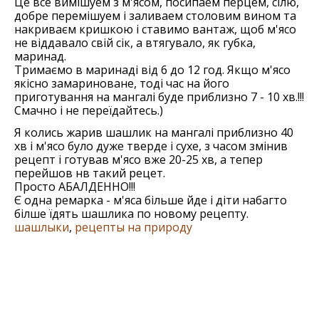
Це все вимішуем з м'ясом, посипаем перцем, сілю,
добре перемішуем і заливаем столовим вином та
накриваєм кришкою і ставимо вантаж, щоб м'ясо
не віддавало свій сік, а втягувало, як губка,
маринад.
Тримаємо в маринаді від 6 до 12 год. Якщо м'ясо
якісно замариноване, тоді час на його
приготування на мангалі буде приблизно 7 - 10 хв.!!!
Смачно і не переїдайтесь.)
Я колись жарив шашлик на мангалі приблизно 40
хв і м'ясо було дуже тверде і сухе, з часом змінив
рецепт і готував м'ясо вже 20-25 хв, а тепер
перейшов нв такий рецет.
Просто АБАЛДЕННО!!!
Є одна ремарка - м'яса більше йде і діти набагто
білше їдять шашлика по новому рецепту.
шашлыки
,
рецепты на природу