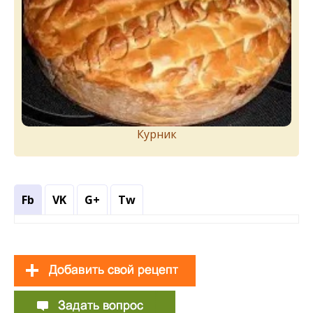
Курник
Fb
VK
G+
Tw