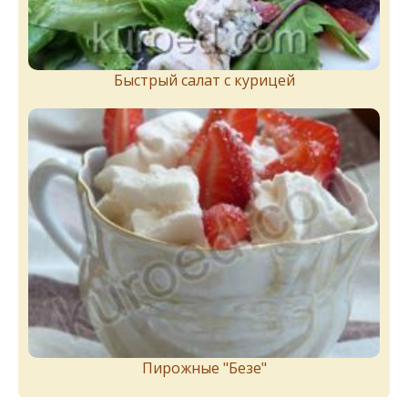
Быстрый салат с курицей
Пирожныe "Бeзe"