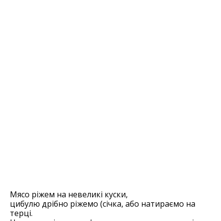
Мясо ріжем на невеликі куски,
цибулю дрібно ріжемо (січка, або натираємо на
терці.