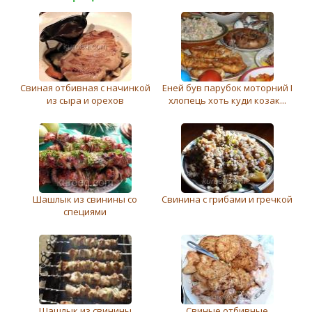
Свиная отбивная с начинкой
Еней був парубок моторний І
из сыра и орехов
хлопець хоть куди козак...
Шашлык из свинины со
Свинина с грибами и гречкой
специями
Шашлык из свинины
Свиные отбивные