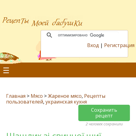
Вход
|
Регистрация
☰
Главная
>
Мясо
>
Жареное мясо
,
Рецепты
пользователей
,
украинская кухня
Сохранить
рецепт
2 человек сохранили
Шашлик зі свинної шиї