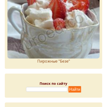
Пирожныe "Бeзe"
Поиск по сайту