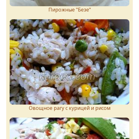
Пирожныe "Бeзe"
Овощное рагу с курицей и рисом