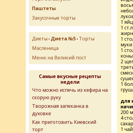
вось
Паштеты
небо
луко
Закусочные торты
1 яй
1 ст.
жирн
Диеты
Диета №5
Торты
1 ст
•
•
муки
Масленица
1 ст
конь
Меню на Великий пост
2 ще
трет
смес
Самые вкусные рецепты
суше
недели
1 бо
груш
Что можно испечь из кефира на
скорую руку
для 
Творожная запеканка в
начи
200 
духовке
4 ст
Как приготовить Киевский
саха
1 ча
торт