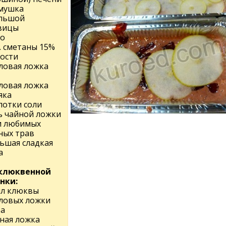
мушка
льшой
вицы
цо
л. сметаны 15%
ости
оловая ложка
оловая ложка
яка
потки соли
ь чайной ложки
и любимых
ных трав
льшая сладкая
а
клюквенной
нки:
мл клюквы
оловых ложки
ра
йная ложка