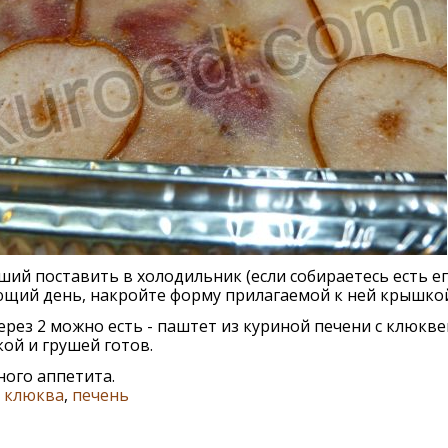
ий поставить в холодильник (если собираетесь есть ег
щий день, накройте форму прилагаемой к ней крышкой
ерез 2 можно есть - паштет из куриной печени с клюкв
ой и грушей готов.
ого аппетита.
,
клюква
,
печень