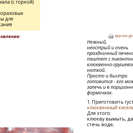
ала (с горкой)
норазовых
ы для
кания
версия дл
овление:
Нежный,
неострый и очень
праздничный печен
паштет с пикантн
клюквенно-грушево
ноткой.
Просто и быстро
готовится - его мо
запечь и в порцион
формочках.
1. Приготовить гус
клюквенный кисел
Для этого:
клюкву вымыть, д
стечь воде,