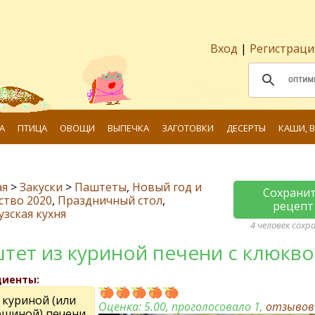
Вход
|
Регистраци
А
ПТИЦА
ОВОЩИ
ВЫПЕЧКА
ЗАГОТОВКИ
ДЕСЕРТЫ
КАШИ, 
ая
>
Закуски
>
Паштеты
,
Новый год и
Сохрани
ство 2020
,
Праздничный стол
,
рецепт
зская кухня
4 человек сохр
тет из куриной печени с клюкв
диенты:
г куриной (или
Оценка:
5.00
, проголосовало 1,
отзыво
шиной) печени