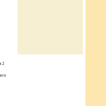
а 2
его