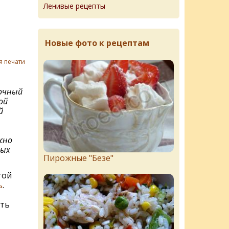
Ленивые рецепты
Новые фото к рецептам
я печати
очный
ой
й
жно
ных
Пирожныe "Бeзe"
той
ь
.
ать