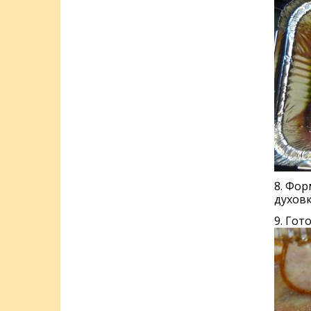
8. Фо
духовк
9. Гот