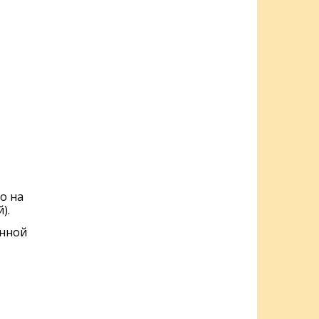
о на
).
енной