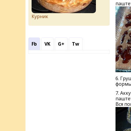
паштет
Курник
Fb
VK
G+
Tw
6. Гру
формы
7. Акк
паштет
Вся по