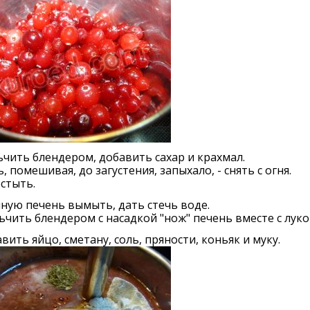
чить блендером, добавить сахар и крахмал.
, помешивая, до загустения, запыхало, - снять с огня.
стыть.
иную печень вымыть, дать стечь воде.
чить блендером с насадкой "нож" печень вместе с луко
авить яйцо, сметану, соль, пряности, коньяк и муку.