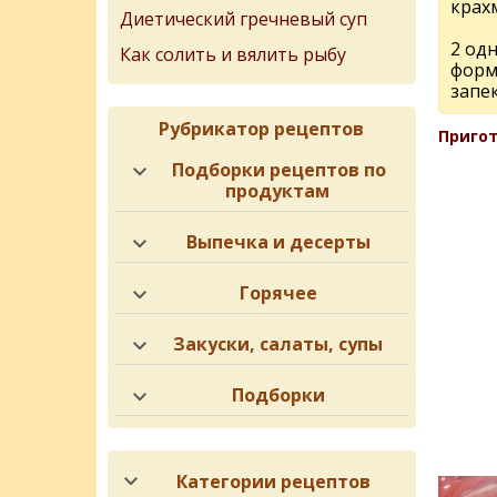
крахм
Диетический гречневый суп
2 од
Как солить и вялить рыбу
форм
запе
Рубрикатор рецептов
Пригот
Подборки рецептов по
продуктам
Выпечка и десерты
Горячее
Закуски, салаты, супы
Подборки
Категории рецептов