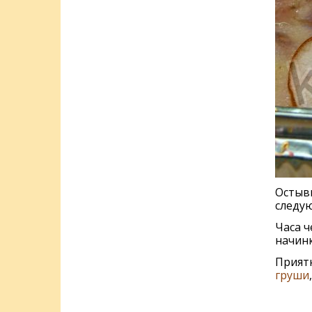
Остывш
следую
Часа ч
начинк
Приятн
груши