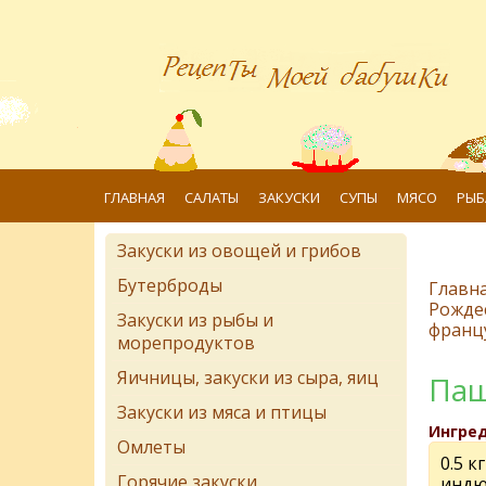
ГЛАВНАЯ
САЛАТЫ
ЗАКУСКИ
СУПЫ
МЯСО
РЫБ
Закуски из овощей и грибов
Бутерброды
Главн
Рожде
Закуски из рыбы и
францу
морепродуктов
Яичницы, закуски из сыра, яиц
Паш
Закуски из мяса и птицы
Ингре
Омлеты
0.5 к
Горячие закуски
индю