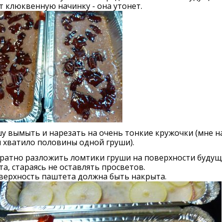
 клюквенную начинку - она утонет.
шу вымыть и нарезать на очень тонкие кружочки (мне н
 хватило половины одной груши).
уратно разложить ломтики груши на поверхности будущ
а, стараясь не оставлять просветов.
верхность паштета должна быть накрыта.