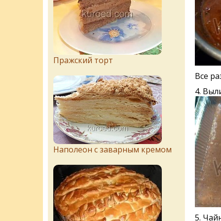
Пражский торт
Все р
4. Выл
Наполеон с заварным кремом
5. Чай