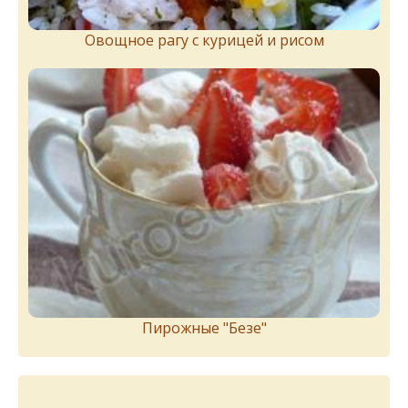
Овощное рагу с курицей и рисом
Пирожныe "Бeзe"