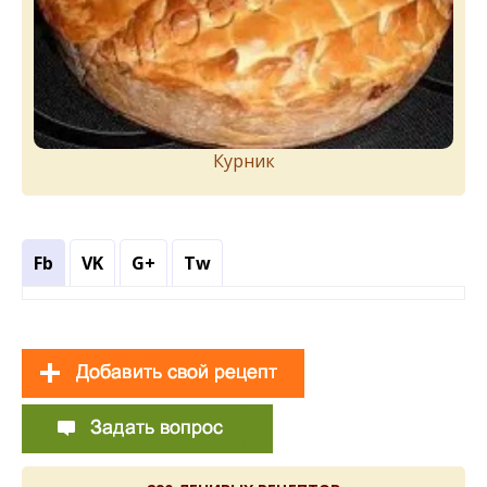
Курник
Fb
VK
G+
Tw