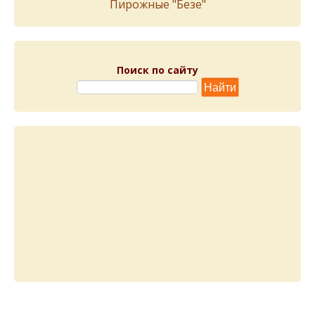
Пирожныe "Бeзe"
Поиск по сайту