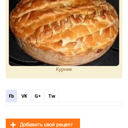
Курник
Fb
VK
G+
Tw