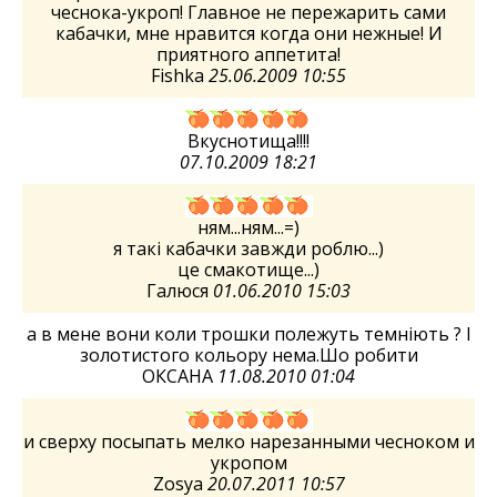
чеснока-укроп! Главное не пережарить сами
кабачки, мне нравится когда они нежные! И
приятного аппетита!
Fishka
25.06.2009 10:55
Вкуснотища!!!!
07.10.2009 18:21
ням...ням...=)
я такі кабачки завжди роблю...)
це смакотище...)
Галюся
01.06.2010 15:03
а в мене вони коли трошки полежуть темніють ? І
золотистого кольору нема.Шо робити
ОКСАНА
11.08.2010 01:04
и сверху посыпать мелко нарезанными чесноком и
укропом
Zosya
20.07.2011 10:57