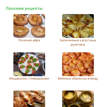
Похожие рецепты
Печеная айва
Запеченные капустные
рулетики
Моцарелла с помидорами
Вяленые абрикосы в меду