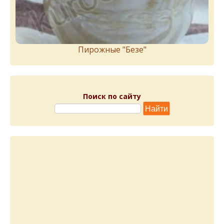
Пирожныe "Бeзe"
Поиск по сайту