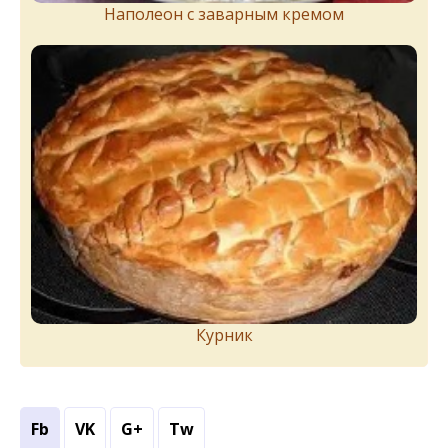
Наполеон с заварным кремом
Курник
Fb
VK
G+
Tw