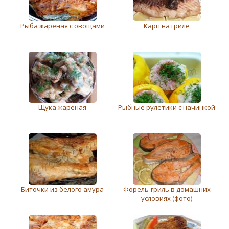
Рыба жареная с овощами
Карп на гриле
Щука жареная
Рыбныe рулeтики с начинкой
Биточки из белого амура
Форель-гриль в домашних
условиях (фото)