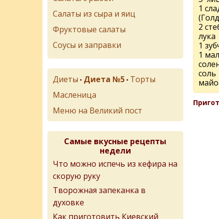
1 сла
Салаты из сыра и яиц
(Голд
2 сте
Фруктовые салаты
лука
Соусы и заправки
1 зуб
1 ма
соле
соль
Диеты
Диета №5
Торты
•
•
майо
Масленица
Пригот
Меню на Великий пост
Самые вкусные рецепты
недели
Что можно испечь из кефира на
скорую руку
Творожная запеканка в
духовке
Как приготовить Киевский