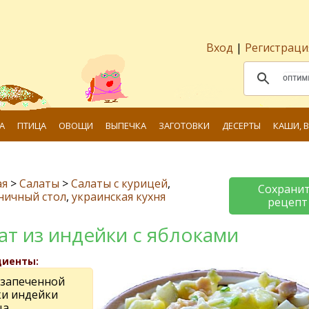
Вход
|
Регистраци
А
ПТИЦА
ОВОЩИ
ВЫПЕЧКА
ЗАГОТОВКИ
ДЕСЕРТЫ
КАШИ, 
ая
>
Салаты
>
Салаты с курицей
,
Сохрани
ничный стол
,
украинская кухня
рецепт
ат из индейки с яблоками
диенты:
 запеченной
ки индейки
ца