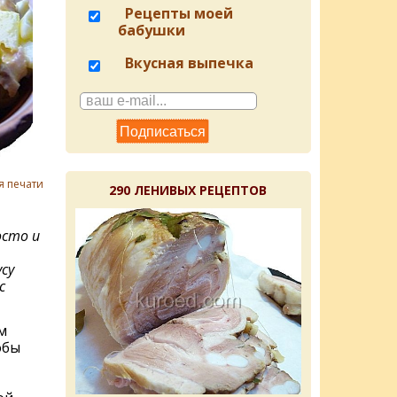
Рецепты моей
бабушки
Вкусная выпечка
я печати
290 ЛЕНИВЫХ РЕЦЕПТОВ
осто и
су
с
м
обы