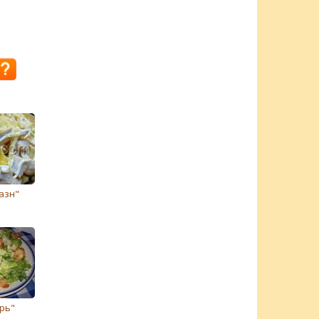
азн"
рь"