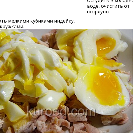
Остудить в холодн
воде, очистить от
скорлупы.
ать мелкими кубиками индейку,
 кружками.