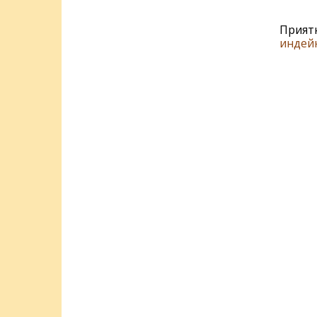
Прият
индей