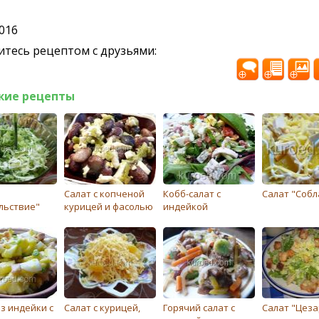
2016
тесь рецептом с друзьями:
жие рецепты
Салат с копченой
Кобб-салат с
Салат "Собл
льствие"
курицей и фасолью
индейкой
з индейки с
Салат с курицей,
Горячий салат с
Салат "Цеза