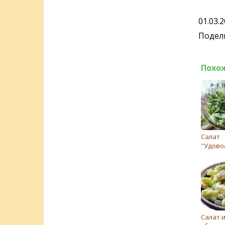
01.03.
Подели
Похо
Салат
"Удово
Салат и