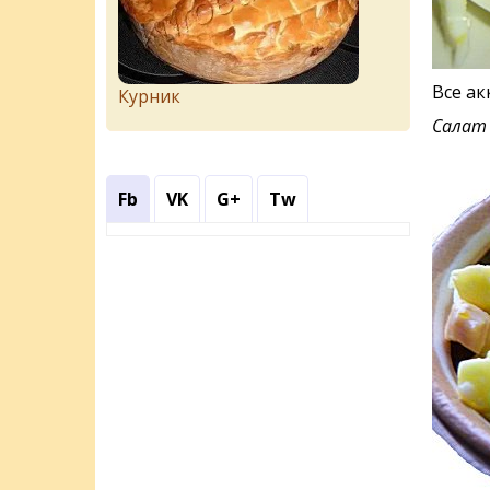
Все ак
Курник
Салат 
Fb
VK
G+
Tw