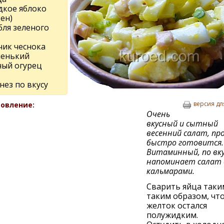
дкое яблоко
ен)
бля зеленого
чик чеснока
ленький
ный огурец
нез по вкусу
версия дл
овление:
Очень
вкусный и сытный
весенний салат, пр
быстро готовится.
Витаминный, по вку
напоминает салат 
кальмарами.
Сварить яйца таки
таким образом, чт
желток остался
полужидким.