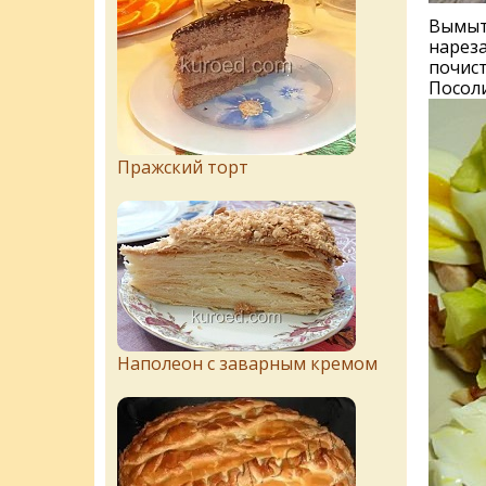
Вымыть
нареза
почист
Посоли
Пражский торт
Наполеон с заварным кремом