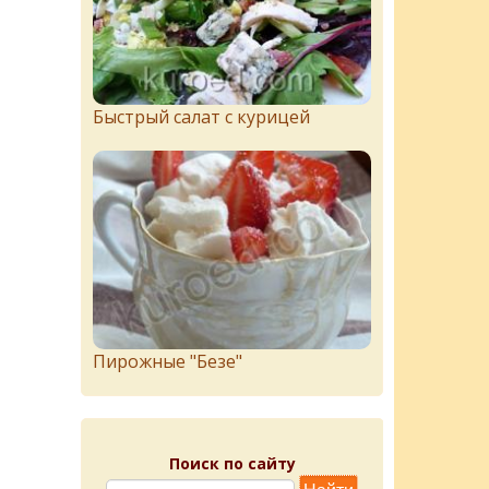
Быстрый салат с курицей
Пирожныe "Бeзe"
Поиск по сайту