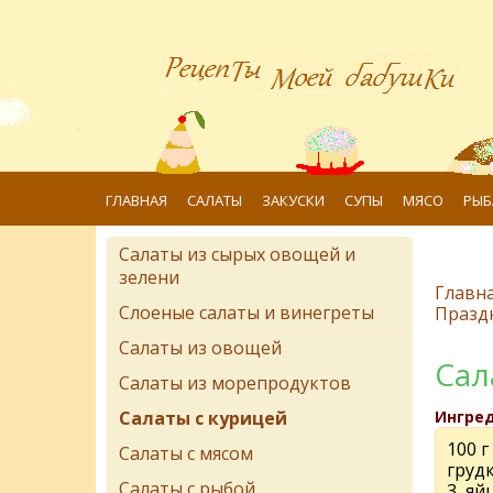
ГЛАВНАЯ
САЛАТЫ
ЗАКУСКИ
СУПЫ
МЯСО
РЫБ
Салаты из сырых овощей и
зелени
Главн
Слоеные салаты и винегреты
Празд
Салаты из овощей
Сал
Салаты из морепродуктов
Салаты с курицей
Ингре
100 г
Салаты с мясом
груд
Салаты с рыбой
3 яй