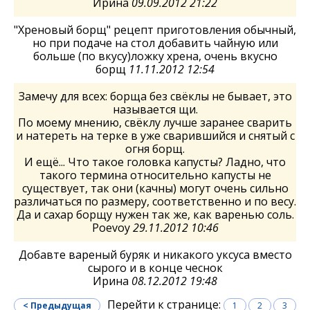
Ирина
09.09.2012 21:22
"Хреновый борщ" рецепт приготовления обычный,
но при подаче на стол добавить чайную или
больше (по вкусу)ложку хрена, очень вкусно
борщ
11.11.2012 12:54
Замечу для всех: борща без свёклы не бывает, это
называется щи.
По моему мнению, свёклу лучше заранее сварить
и натереть на терке в уже сварившийся и снятый с
огня борщ.
И ещё... Что такое головка капусты? Ладно, что
такого термина относительно капусты не
существует, так они (качны) могут очень сильно
различаться по размеру, соответственно и по весу.
Да и сахар борщу нужен так же, как варенью соль.
Poevoy
29.11.2012 10:46
Добавте вареный буряк и никакого уксуса вместо
сырого и в конце чеснок
Ирина
08.12.2012 19:48
Перейти к странице:
< Предыдущая
1
2
3