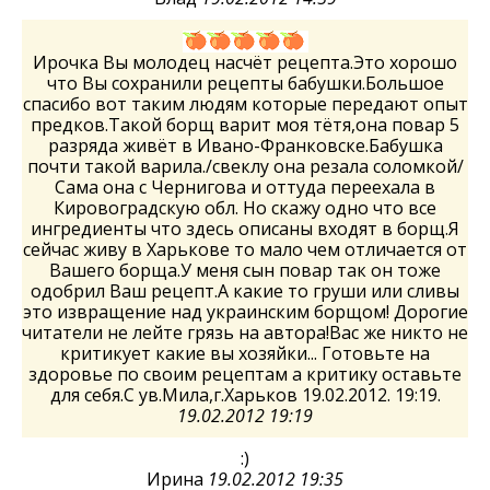
Ирочка Вы молодец насчёт рецепта.Это хорошо
что Вы сохранили рецепты бабушки.Большое
спасибо вот таким людям которые передают опыт
предков.Такой борщ варит моя тётя,она повар 5
разряда живёт в Ивано-Франковске.Бабушка
почти такой варила./свеклу она резала соломкой/
Сама она с Чернигова и оттуда переехала в
Кировоградскую обл. Но скажу одно что все
ингредиенты что здесь описаны входят в борщ.Я
сейчас живу в Харькове то мало чем отличается от
Вашего борща.У меня сын повар так он тоже
одобрил Ваш рецепт.А какие то груши или сливы
это извращение над украинским борщом! Дорогие
читатели не лейте грязь на автора!Вас же никто не
критикует какие вы хозяйки... Готовьте на
здоровье по своим рецептам а критику оставьте
для себя.С ув.Мила,г.Харьков 19.02.2012. 19:19.
19.02.2012 19:19
:)
Ирина
19.02.2012 19:35