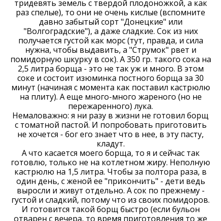
тридевять земель с твердой плодоножкой, а как
раз спелые), то они не очень кислые (вспомните
давно забытый сорт "Донецкие" или
"Волгоградские"), а даже сладкие. Сок из них
получается густой как морс (тут, правда, и сила
нужна, чтобы выдавить, а "Струмок" рвет и
помидорную шкурку в сок). А 350 гр. такого сока на
2,5 литра борща - это не так уж и много. В этом
соке и состоит изюминка постного борща за 30
минут (начиная с момента как поставил кастрюлю
на плиту). А еще много-много жареного (но не
пережаренного) лука.
Немаловажно: я ни разу в жизни не готовил борщ
с томатной пастой. И попробовать приготовить
не хочется - бог его знает что в нее, в эту пасту,
кладут.
А что касается моего борща, то я и сейчас так
готовлю, только не на котлетном жиру. Неполную
кастрюлю на 1,5 литра. Чтобы за полтора раза, в
один день, с женой ее "прикончить" - дети ведь
выросли и живут отдельно. А сок по прежнему -
густой и сладкий, потому что из своих помидоров.
И готовится такой борщ быстро (если бульон
отварен с вечера, то время приготовления то же