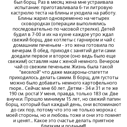
был борщ. Раз в месяц жена мне устраивала
испытание: приготавливала 6-ти литровую
кастрюлю теста на блины и уходила на работу.
Блины жарил одновременно на четырех
сковородках (операции выполнялись
последовательно по часовой стрелке). Детей
будил в 7-00 и их на кухне каждое утро ждал
свежий борщ, две котлеты с гарниром и чай с
домашним печеньем - это жена готовила по
вечерам. В обед, приходя с занятий дети сами
доедали первое и второе (оно ведь было еще
свежим!) оставляя нам с женой немного. Вечером
чай со свежим печеньем. Жизнь была такой
"веселой" что даже макароны-спагетти
приходилось делать самим. В борщ, для густоты
можно было добавить немного картофельного
пюре... Сейчас мне 60 лет. Детям - 34 и 31 и те же
190 см. роста! У меня, правда, только 183 см. Две
внучки. Прошло минимум 15 лет, но свежий папин
борщ, который был каждый день, они вспоминают
до сих пор, потому что это не только морока с
моей стороны, но и любовь тоже и они это помнят
и ценят... Какое это счастье делать приятное
близким и родным!!!