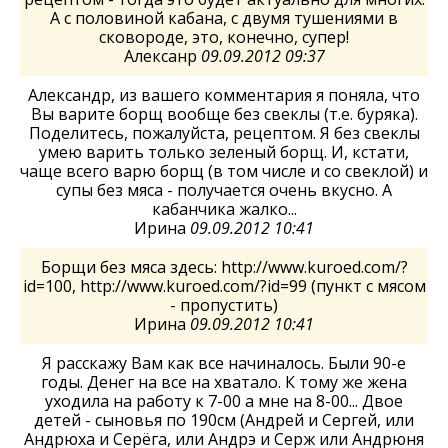
А с половиной кабана, с двумя тушениями в
сковороде, это, конечно, супер!
Алексанр
09.09.2012 09:37
Александр, из вашего комментария я поняла, что
Вы варите борщ вообще без свеклы (т.е. буряка).
Поделитесь, пожалуйста, рецептом. Я без свеклы
умею варить только зеленый борщ. И, кстати,
чаще всего варю борщ (в том числе и со свеклой) и
супы без мяса - получается очень вкусно. А
кабанчика жалко...
Ирина
09.09.2012 10:41
Борщи без мяса здесь: http://www.kuroed.com/?
id=100, http://www.kuroed.com/?id=99 (пункт с мясом
- пропустить)
Ирина
09.09.2012 10:41
Я расскажу Вам как все начиналось. Были 90-е
годы. Денег на все на хватало. К тому же жена
уходила на работу к 7-00 а мне на 8-00... Двое
детей - сыновья по 190см (Андрей и Сергей, или
Андрюха и Серёга, или Андрэ и Серж или Андрюня