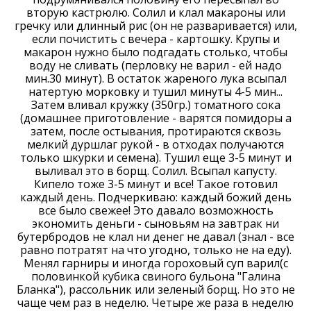
вторую кастрюлю. Солил и клал макароны или
гречку или длинный рис (он не разваривается) или,
если почистить с вечера - картошку. Крупы и
макарон нужно было подгадать столько, чтобы
воду не сливать (перловку не варил - ей надо
мин.30 минут). В остаток жареного лука всыпал
натертую морковку и тушил минуты 4-5 мин...
Затем вливал кружку (350гр.) томатного сока
(домашнее приготовление - варятся помидоры а
затем, после остывания, протираются сквозь
мелкий дуршлаг рукой - в отходах получаются
только шкурки и семена). Тушил еще 3-5 минут и
выливал это в борщ. Солил. Всыпал капусту.
Кипело тоже 3-5 минут и все! Такое готовил
каждый день. Подчеркиваю: каждый божий день
все было свежее! Это давало возможность
экономить деньги - сыновьям на завтрак ни
бутербродов не клал ни денег не давал (знал - все
равно потратят на что угодно, только не на еду).
Менял гарниры и иногда гороховый суп варил(с
половинкой кубика свиного бульона "Галина
Бланка"), рассольник или зеленый борщ. Но это не
чаще чем раз в неделю. Четыре же раза в неделю