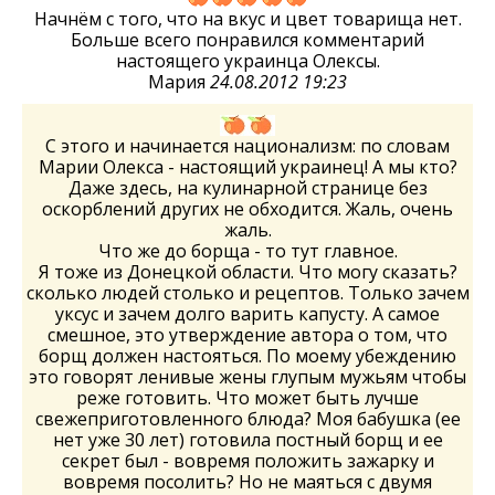
Начнём с того, что на вкус и цвет товарища нет.
Больше всего понравился комментарий
настоящего украинца Олексы.
Мария
24.08.2012 19:23
С этого и начинается национализм: по словам
Марии Олекса - настоящий украинец! А мы кто?
Даже здесь, на кулинарной странице без
оскорблений других не обходится. Жаль, очень
жаль.
Что же до борща - то тут главное.
Я тоже из Донецкой области. Что могу сказать?
сколько людей столько и рецептов. Только зачем
уксус и зачем долго варить капусту. А самое
смешное, это утверждение автора о том, что
борщ должен настояться. По моему убеждению
это говорят ленивые жены глупым мужьям чтобы
реже готовить. Что может быть лучше
свежеприготовленного блюда? Моя бабушка (ее
нет уже 30 лет) готовила постный борщ и ее
секрет был - вовремя положить зажарку и
вовремя посолить? Но не маяться с двумя