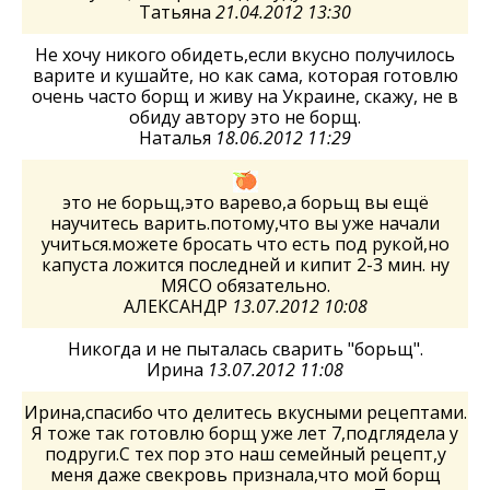
Татьяна
21.04.2012 13:30
Не хочу никого обидеть,если вкусно получилось
варите и кушайте, но как сама, которая готовлю
очень часто борщ и живу на Украине, скажу, не в
обиду автору это не борщ.
Наталья
18.06.2012 11:29
это не борьщ,это варево,а борьщ вы ещё
научитесь варить.потому,что вы уже начали
учиться.можете бросать что есть под рукой,но
капуста ложится последней и кипит 2-3 мин. ну
МЯСО обязательно.
АЛЕКСАНДР
13.07.2012 10:08
Никогда и не пыталась сварить "борьщ".
Ирина
13.07.2012 11:08
Ирина,спасибо что делитесь вкусными рецептами.
Я тоже так готовлю борщ уже лет 7,подглядела у
подруги.С тех пор это наш семейный рецепт,у
меня даже свекровь признала,что мой борщ