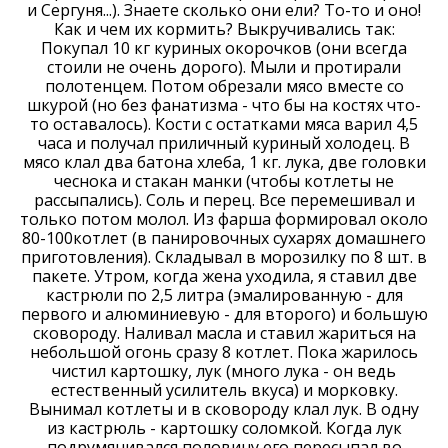
и Сергуня...). Знаете сколько они ели? То-то и оно!
Как и чем их кормить? Выкручивались так:
Покупал 10 кг куриных окорочков (они всегда
стоили не очень дорого). Мыли и протирали
полотенцем. Потом обрезали мясо вместе со
шкурой (но без фанатизма - что бы на костях что-
то оставалось). Кости с остатками мяса варил 4,5
часа и получал приличный куриный холодец. В
мясо клал два батона хлеба, 1 кг. лука, две головки
чеснока и стакан манки (чтобы котлеты не
рассыпались). Соль и перец. Все перемешивал и
только потом молол. Из фарша формировал около
80-100котлет (в панировочных сухарях домашнего
приготовления). Складывал в морозилку по 8 шт. в
пакете. Утром, когда жена уходила, я ставил две
кастрюли по 2,5 литра (эмалированную - для
первого и алюминиевую - для второго) и большую
сковороду. Наливал масла и ставил жариться на
небольшой огонь сразу 8 котлет. Пока жарилось
чистил картошку, лук (много лука - он ведь
естественный усилитель вкуса) и морковку.
Вынимал котлеты и в сковороду клал лук. В одну
из кастрюль - картошку соломкой. Когда лук
подрумянивался половину его пересыпал во