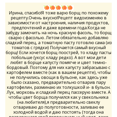
Ирина, спасибо!Я тоже варю борщ по похожему
рецепту.Очень вкусно!Рецепт видоизменяю в
зависимости от настроения, наличия продуктов,
предпочтений и даже времени года.Когда не
забуду замочить на ночь красную фасоль, то борщ
сварю с фасолью. Летом обязательно добавляю
сладкий перец, а томатную пасту готовлю сама (из
томатов с грядки) Получается самый вкусный
борщ! Если хочется борщ поострей, то кладу пасты
побольше (уксус кладу редко). А вот мои дети
любят в борще капусту помягче и цвет темно-
бордовый. Поэтому для них капусту забрасываю с
картофелем вместе (как в вашем рецепте), чтобы
не получились овощи в бульоне, как здесь уже
было сказано, предварительно отварив пару
картофелин, разминаю их толкушкой и- в бульон.
Лук, морковь и сладкий перец пассерую вместе. А
чтобы цвет борща получился как у свекольника
(на любителя),я предварительно свеклу
отвариваю до полуготовности, заливаю ее
холодной водой и даю постоять (тогда она
возваращает свой первоначальный цвет, даже