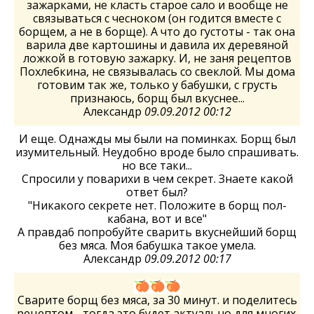
зажарками, не класть старое сало и вообще не
связываться с чесноком (он годится вместе с
борщем, а не в борще). А что до густоты - так она
варила две картошины и давила их деревяной
ложкой в готовую зажарку. И, не заня рецептов
Похлебкина, не связывалась со свеклой. Мы дома
готовим так же, только у бабушки, с грусть
признаюсь, борщ был вкуснее...
Александр
09.09.2012 00:12
И еще. Однажды мы были на поминках. Борщ был
изумительный. Неудобно вроде было спрашивать.
но все таки...
Спросили у поварихи в чем секрет. Знаете какой
ответ был?
"Никакого секрете нет. Положите в борщ пол-
кабана, вот и все"
А правда6 попробуйте сварить вкуснейший борщ
без мяса. Моя бабушка такое умела.
Александр
09.09.2012 00:17
Сварите борщ без мяса, за 30 минут. и поделитесь
рецептом - тогда это будет актуально для многих.