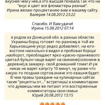
вкуснее чем у нее,а это высшая похвала.Так что на
"вкус и цвет все фломастеры разные".
Ирина желаю процветанию вам и вашему сайту.
Валерия
14.08.2012 23:22
Спасибо. И Вам удачи!
Ирина
15.08.2012 07:14
я родом из Донецкой обл. в разных областях
Украины борщ готовят по-разному.в той же
Харьковщине уксус редко добавляют, на юго-
востоке насколько я видел и пробовал борщи
,наоборот, преобладают ярко-красно-оранжевого
цвета.А бульон чаще варят на свинине(солонине в
деревне),в зажарку- свой домашний томат.И уж
никак не варят капусту 10 минут, ну разве что
какую-то поздних сортов.иначе это квашня будет.
В чем правы граждане-на кулинарных сайтах
такие "рецепты от...." встретишь! а комментарии-
что думаешь:чем же питают эти восторженные
комментаторы свои семьи
Юрий
20.08.2012 13:15