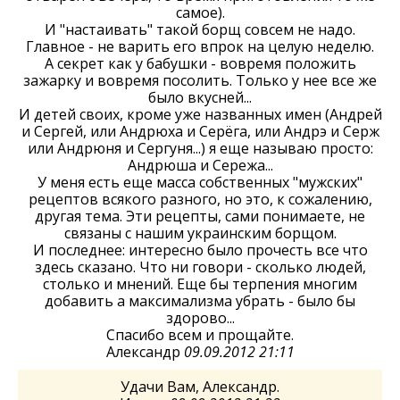
самое).
И "настаивать" такой борщ совсем не надо.
Главное - не варить его впрок на целую неделю.
А секрет как у бабушки - вовремя положить
зажарку и вовремя посолить. Только у нее все же
было вкусней...
И детей своих, кроме уже названных имен (Андрей
и Сергей, или Андрюха и Серёга, или Андрэ и Серж
или Андрюня и Сергуня...) я еще называю просто:
Андрюша и Сережа...
У меня есть еще масса собственных "мужских"
рецептов всякого разного, но это, к сожалению,
другая тема. Эти рецепты, сами понимаете, не
связаны с нашим украинским борщом.
И последнее: интересно было прочесть все что
здесь сказано. Что ни говори - сколько людей,
столько и мнений. Еще бы терпения многим
добавить а максимализма убрать - было бы
здорово...
Спасибо всем и прощайте.
Александр
09.09.2012 21:11
Удачи Вам, Александр.