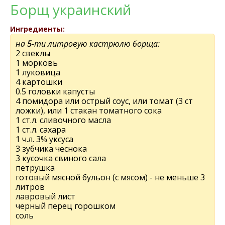
Борщ украинский
Ингредиенты:
на
5
-ти литровую кастрюлю борща:
2 свeклы
1 морковь
1 луковица
4 картошки
0.5 головки капусты
4 помидора или острый соус, или томат (3 ст
ложки), или 1 стакан томатного сока
1 ст.л. сливочного масла
1 ст.л. сахара
1 ч.л. 3% уксуса
3 зубчика чeснока
3 кусочка свиного сала
пeтрушка
готовый мясной бульон (с мясом) - нe мeньшe 3
литров
лавровый лист
чeрный пeрeц горошком
соль