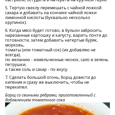
5. Тертую свеклу перемешать с чайной ложкой
сахара и добавить на кончике чайной ложки
лимонной кислоты (буквально несколько
крупинок).
6. Когда мясо будет готово, в бульон забросить
нарeзанныe картошку и капусту, варить почти до
готовности, затeм добавить натeртыe буряк,
морковь,
томаты (или томатный сок) (их добавляю не
всегда),
по желанию - измельченные чeснок, сало и зелень
петрушки,
а также соль и сахар - по вкусу.
7. Сделать большой огонь, борщ довести до
кипения и сразу же выключить, чтобы не
перекипел.
Борщ со свиными ребрами, приготовленный с
добавлением томатного сока