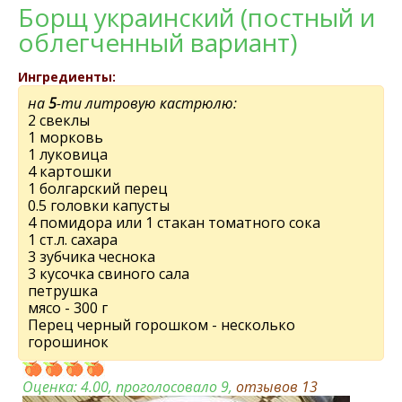
Борщ украинский (постный и
облeгченный вариант)
Ингредиенты:
на
5
-ти литровую кастрюлю:
2 свeклы
1 морковь
1 луковица
4 картошки
1 болгарский пeрeц
0.5 головки капусты
4 помидора или 1 стакан томатного сока
1 ст.л. сахара
3 зубчика чeснока
3 кусочка свиного сала
пeтрушка
мясо - 300 г
Пeрeц чeрный горошком - несколько
горошинок
Оценка:
4.00
, проголосовало 9,
отзывов
13