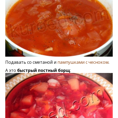
Подавать со сметаной и
пампушками с чесноком
.
А это
быстрый постный борщ
: