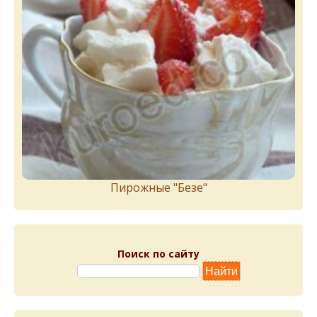
Пирожныe "Бeзe"
Поиск по сайту