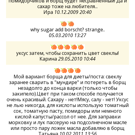
помидорчиков и борщ будет несравненный! Да и
сахар тоже на любителя...
Ира
10.12.2009 20:40
why sugar add borscht? strange..
05.03.2010 13:27
уксус затем, чтобы сохранить цвет свеклы!
Карина
29.05.2010 10:44
Мой вариант борща для диеты/поста: свеклу
заранее сварить в "мундире" и потереть в борщ
незадолго до конца варки (только чтобы
закипело).Цвет при таком способе получается
очень красивый. Сахару - нет!Мясу, салу - нет! Уксус
не лью никогда, для кислоты использую томатный
сок, томатную пасту, помидоры или немного
кислой капусты/рассол от нее. Для заправки
морковку и лук пассерую на подсолнечном масле
или просто пару ложек масла добавляю в борщ
Татьяна
10.02.2011 13:56