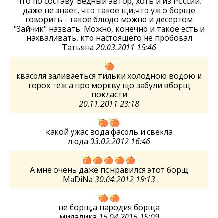
что по составу. Бедный автор, хоть и из России,
даже не знает, что такое щи,что уж о борще
говорить - такое блюдо можно и десертом
"Зайчик" назвать. Можно, конечно и такое есть и
нахваливать, кто настоящего не пробовал
Татьяна
20.03.2011 15:46
квасоля заливаеться тильки холодною водою и
горох теж а про моркву що забули вборщ
покласти
20.11.2011 23:18
какой ужас вода фасоль и свекла
люда
03.02.2012 16:46
А мне очень даже понравился этот борщ
MaDiNa
30.04.2012 19:13
не борщ,а пародия борща
милалика
15.04.2015 15:09