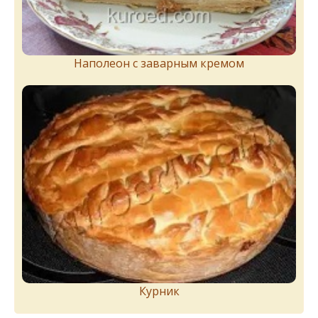
Наполеон с заварным кремом
Курник