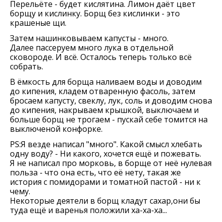
Перельёте - будет кислятина. Лимон даёт цвет
борщу и кислинку. Борщ без кислинки - это
крашеные щи.
Затем нашинковываем капусты - много.
Далее пассеруем много лука в отдельной
сковороде. И всё. Осталось теперь только всё
собрать.
В ёмкость для борща наливаем воды и доводим
до кипения, кладем отваренную фасоль, затем
бросаем капусту, свеклу, лук, соль и доводим снова
до кипения, накрываем крышкой, выключаем и
больше борщ не трогаем - пускай себе томится на
выключеной конфорке.
PS:Я везде написал "много". Какой смысл хлебать
одну воду? - Ни какого, хочется ещё и пожевать.
Я не написал про морковь, в борще от неё нулевая
польза - что она есть, что её нету, такая же
история с помидорами и томатной пастой - ни к
чему.
Некоторые деятели в борщ кладут сахар,они бы
туда ещё и варенья положили ха-ха-ха...