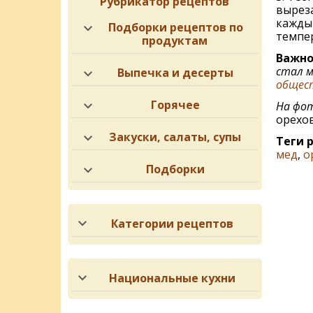
Рубрикатор рецептов
выреза
каждый
Подборки рецептов по
темпер
продуктам
Важно
стал м
Выпечка и десерты
общест
Горячее
На фот
орехов
Закуски, салаты, супы
Теги 
мед
,
о
Подборки
Категории рецептов
Национальные кухни