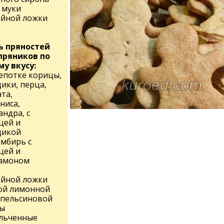
г муки
чайной ложки
ь пряностей
пряников по
му вкусу:
епотке корицы,
ики, перца,
та,
ниса,
ндра, с
цей и
дикой
имбирь с
цей и
амоном
чайной ложки
ой лимонной
апельсиновой
ы
льченные