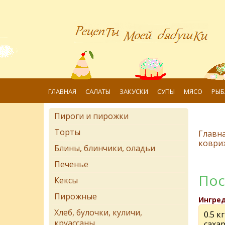
ГЛАВНАЯ
САЛАТЫ
ЗАКУСКИ
СУПЫ
МЯСО
РЫБ
Пироги и пирожки
Торты
Главн
коври
Блины, блинчики, оладьи
Печенье
Пос
Кексы
Пирожные
Ингре
Хлеб, булочки, куличи,
0.5 к
круассаны
саха