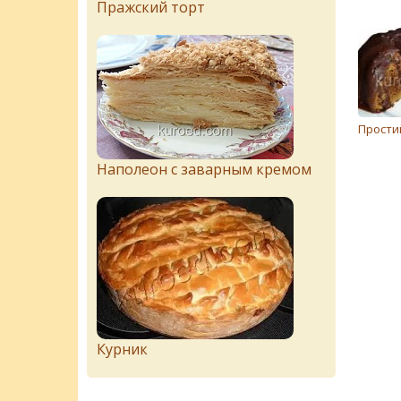
Пражский торт
Прости
Наполеон с заварным кремом
Курник