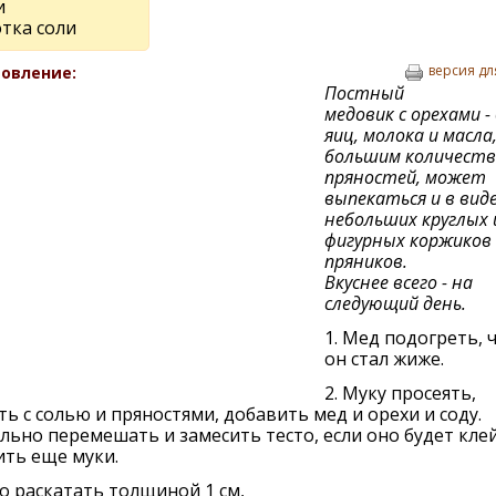
и
тка соли
версия дл
овление:
Постный
медовик с орехами - 
яиц, молока и масла,
большим количест
пряностей, может
выпекаться и в вид
небольших круглых 
фигурных коржиков
пряников.
Вкуснее всего - на
следующий день.
1. Мед подогреть, 
он стал жиже.
2. Муку просеять,
ь с солью и пряностями, добавить мед и орехи и соду.
ьно перемешать и замесить тесто, если оно будет кле
ть еще муки.
то раскатать толщиной 1 см,