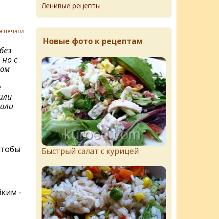
Ленивые рецепты
я печати
Новые фото к рецептам
без
 но с
вом
е
или
 или
чтобы
Быстрый салат с курицей
йким -