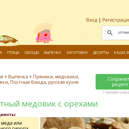
Вход
|
Регистраци
А
ПТИЦА
ОВОЩИ
ВЫПЕЧКА
ЗАГОТОВКИ
ДЕСЕРТЫ
КАШИ, 
ая
>
Выпечка
>
Пряники, медовики,
Сохрани
жки
,
Постные блюда
,
русская кухня
рецепт
1 человек сохр
тный медовик с орехами
диенты:
г меда или
рного сиропа