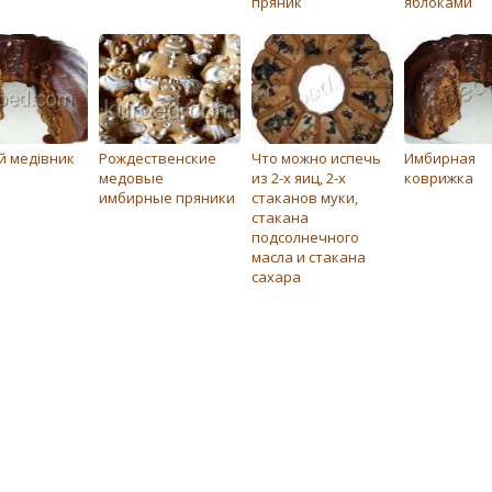
пряник
яблоками
й медівник
Рождественские
Что можно испечь
Имбирная
медовые
из 2-х яиц, 2-х
коврижка
имбирные пряники
стаканов муки,
стакана
подсолнечного
масла и стакана
сахара