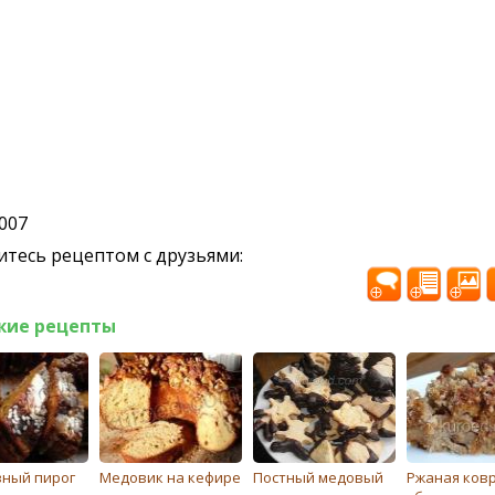
2007
тесь рецептом с друзьями:
жие рецепты
ный пирог
Мeдовик на кефире
Постный медовый
Ржаная ковр