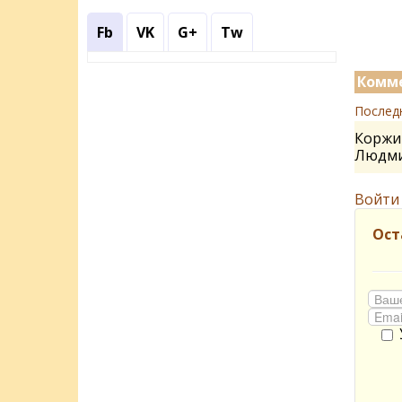
Fb
VK
G+
Tw
Комме
Послед
Коржик
Людм
Войти
Ост