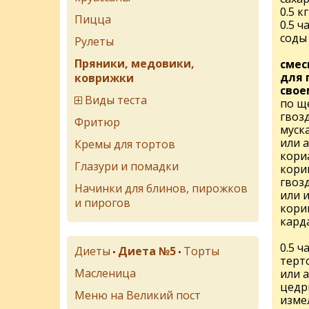
0.5 к
Пицца
0.5 
соды
Рулеты
Пряники, медовики,
смес
для 
коврижки
свое
Виды теста
по щ
гвозд
Фритюр
муска
или а
Кремы для тортов
кориа
Глазури и помадки
кори
гвоз
Начинки для блинов, пирожков
или 
и пирогов
кори
кард
0.5 
Диеты
Диета №5
Торты
•
•
терт
Масленица
или 
цедр
Меню на Великий пост
изме