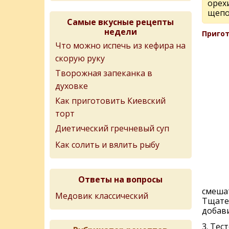
орех
щепо
Самые вкусные рецепты
недели
Пригот
Что можно испечь из кефира на
скорую руку
Творожная запеканка в
духовке
Как приготовить Киевский
торт
Диетический гречневый суп
Как солить и вялить рыбу
Ответы на вопросы
смешат
Медовик классический
Тщател
добави
3. Тес