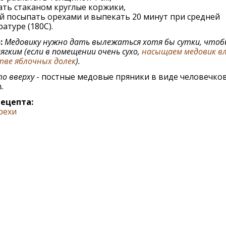
ть стаканом круглые коржики,
 посыпать орехами и выпекать 20 минут при средней
атуре (180С).
:
Медовику нужно дать вылежаться хотя бы сутки, чтоб
ягким (если в помещении очень сухо,
насыщаем медовик вл
ве яблочных долек
).
о вверху
- постные медовые пряники в виде человечков
.
рецепта:
рехи