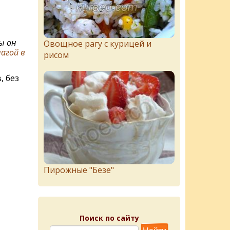
ы он
Овощное рагу с курицей и
агой в
рисом
, без
Пирожныe "Бeзe"
Поиск по сайту