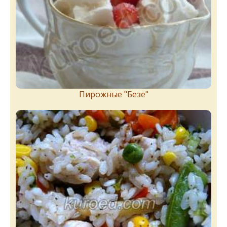
Пирожныe "Бeзe"