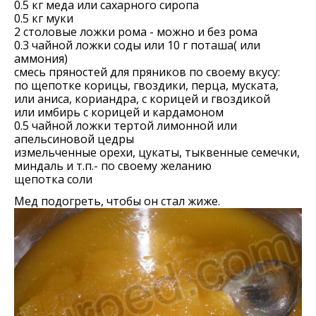
0.5 кг меда или сахарного сиропа
0.5 кг муки
2 столовые ложки рома - можно и без рома
0.3 чайной ложки соды или 10 г поташа( или
аммония)
смесь пряностей для пряников по своему вкусу:
по щепотке корицы, гвоздики, перца, муската,
или аниса, кориандра, с корицей и гвоздикой
или имбирь с корицей и кардамоном
0.5 чайной ложки тертой лимонной или
апельсиновой цедры
измельченные орехи, цукаты, тыквенные семечки,
миндаль и т.п.- по своему желанию
щепотка соли
Мед подогреть, чтобы он стал жиже.