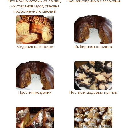
Что можно испечь из 2-х яиц,
Ржаная коврижка с яблоками
2-х стаканов муки, стакана
подсолнечного масла и
стакана сахара
Мeдовик на кефире
Имбирная коврижка
Простий медівник
Постный медовый пряник