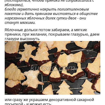
(постараться, чтобы пряники не соприкасались с
яблоками),
блюдо герметично накрыть полиэтиленовым
пакетом и дать пряникам выстояться в обществе
нарезанных яблочных долек сутки-двое - они
станут мягкими.
Яблочные дольки потом забираем, а мягкие
пряники, при желании, покрываем глазурью, даем
глазури высохнуть
или сразу же украшаем декоративной сахарной
посыпкой - и можно есть.