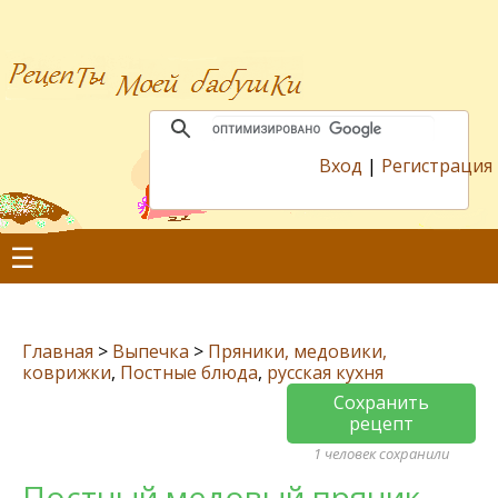
Вход
|
Регистрация
☰
Главная
>
Выпечка
>
Пряники, медовики,
коврижки
,
Постные блюда
,
русская кухня
Сохранить
рецепт
1 человек сохранили
Постный медовый пряник