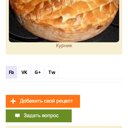
Курник
Fb
VK
G+
Tw