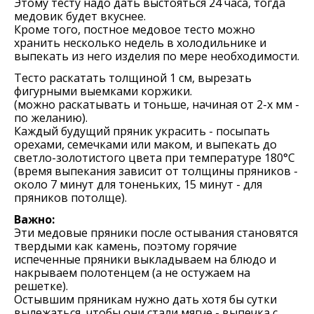
Этому тесту надо дать выстояться 24 часа, тогда
медовик будет вкуснее.
Кроме того, постное медовое тесто можно
хранить несколько недель в холодильнике и
выпекать из него изделия по мере необходимости.
Тесто раскатать толщиной 1 см, вырезать
фигурными выемками коржики.
(можно раскатывать и тоньше, начиная от 2-х мм -
по желанию).
Каждый будущий пряник украсить - посыпать
орехами, семечками или маком, и выпекать до
светло-золотистого цвета при температуре 180°C
(время выпекания зависит от толщины пряников -
около 7 минут для тоненьких, 15 минут - для
пряников потолще).
Важно:
Эти медовые пряники после остывания становятся
твердыми как камень, поэтому горячие
испеченные пряники выкладываем на блюдо и
накрываем полотенцем (а не остужаем на
решетке).
Остывшим пряникам нужно дать хотя бы сутки
вылежаться, чтобы они стали мягче - выпечка с