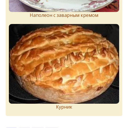
Наполеон с заварным кремом
Курник