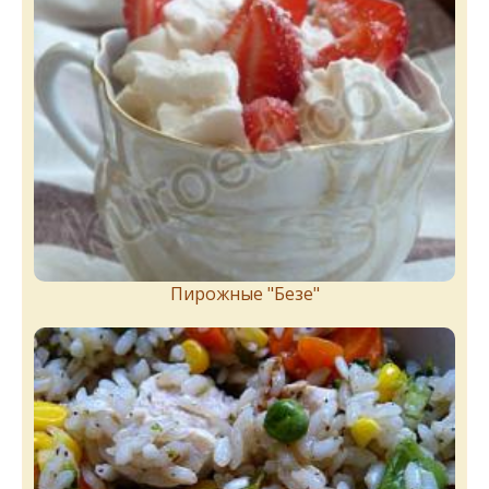
Пирожныe "Бeзe"