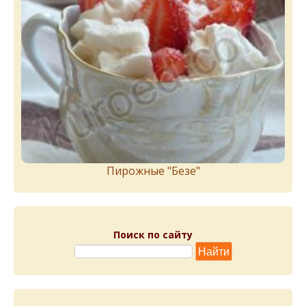
Пирожныe "Бeзe"
Поиск по сайту