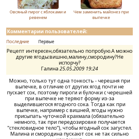
Овсяный пирог с яблоками и
Чем заменить майонез при
ревенем
выпечке
Комментарии пользователей:
Последние
Первые
Рецепт интересен,обязательно попробую.А можно
другие ягоды:вишню,малину,смородину?Не
испорчу?
Галина
25.05.2009 19:24
Можно, только тут одна тонкость - черешня при
выпечке, в отличие от других ягод почти не
пускает сок, поэтому пироги и булочки с черешней
при выпечке не теряют форму из-за
выделившегося ягодного сока. Тогда как при
выпечке, например с вишней, ягоды нужно
присыпать чуточкой крахмала (обязательно
немного, так при передозировке получается
"стекловидное тело"), чтобы ягодный сок загустел.
Малина и смородина пускают сок не так сильно