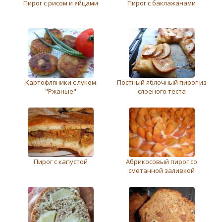
Пирог с рисом и яйцами
Пирог с баклажанами
Картофляники с луком
Постный яблочный пирог из
"Ржаные"
слоеного теста
Пирог с капустой
Абрикосовый пирог со
сметанной заливкой