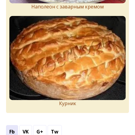
Наполеон с заварным кремом
Курник
Fb
VK
G+
Tw