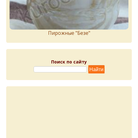
Пирожныe "Бeзe"
Поиск по сайту