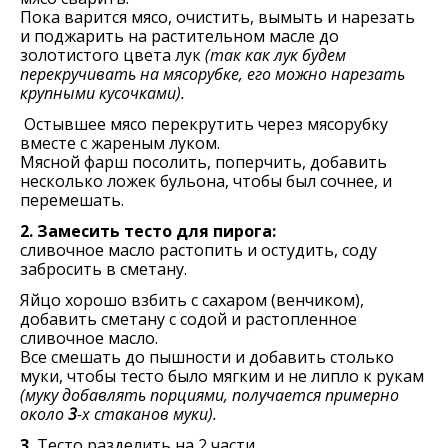
Пока варится мясо, очистить, вымыть и нарезать
и поджарить на растительном масле до
золотистого цвета лук
(так как лук будем
перекручивать на мясорубке, его можно нарезать
крупными кусочками).
Остывшее мясо перекрутить через мясорубку
вместе с жареным луком.
Мясной фарш посолить, поперчить, добавить
несколько ложек бульона, чтобы был сочнее, и
перемешать.
2. Замесить тесто для пирога:
сливочное масло растопить и остудить, соду
забросить в сметану.
Яйцо хорошо взбить с сахаром (венчиком),
добавить сметану с содой и растопленное
сливочное масло.
Все смешать до пышности и добавить столько
муки, чтобы тесто было мягким и не липло к рукам
(муку добавлять порциями, получается примерно
около
3
-х стаканов муки).
3.
Тесто разделить на 2 части.