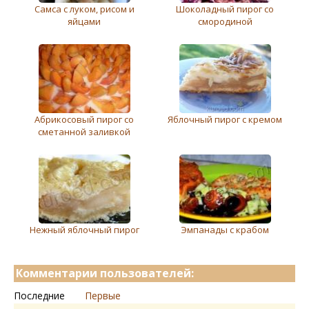
Самса с луком, рисом и
Шоколадный пирог со
яйцами
смородиной
Абрикосовый пирог со
Яблочный пирог с кремом
сметанной заливкой
Нежный яблочный пирог
Эмпанады с крабом
Комментарии пользователей:
Последние
Первые