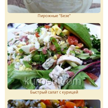
Пирожныe "Бeзe"
Быстрый салат с курицей