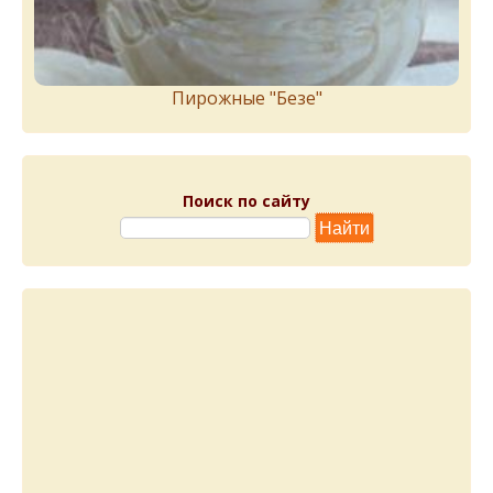
Пирожныe "Бeзe"
Поиск по сайту