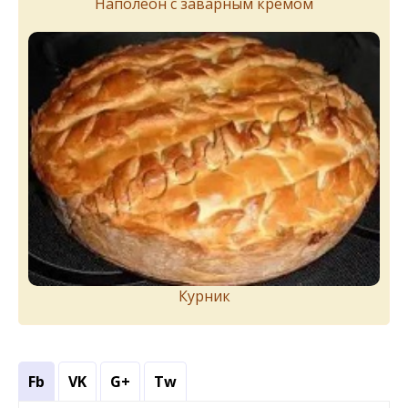
Наполеон с заварным кремом
Курник
Fb
VK
G+
Tw