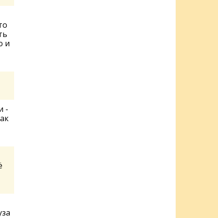
то
ть
ю и
 -
как
ё
уза