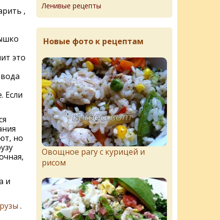
Ленивые рецепты
арить ,
ышко
Новые фото к рецептам
чит это
 вода
. Если
ся
ания
ют, но
узу
Овощное рагу с курицей и
очная,
рисом
а и
урузы
.