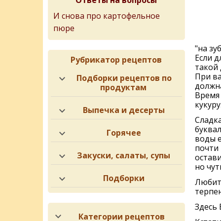
Ответы на вопросы
И снова про картофельное
пюре
"на зу
Если д
Рубрикатор рецептов
такой 
При ва
Подборки рецептов по
должна
продуктам
Время
кукуру
Выпечка и десерты
Сладка
буквал
Горячее
воды е
почти 
Закуски, салаты, супы
остави
но чут
Подборки
Любите
терпен
Здесь
Категории рецептов