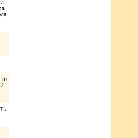
 а
я.
оля
 10
 2
ИТЬ