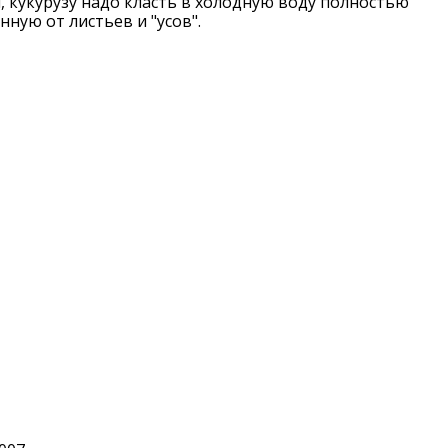
, кукурузу надо класть в холодную воду полностью
ную от листьев и "усов".