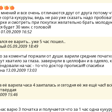
мнений и все очень отличаются друг от друга потому ч
 сорта кукурузы, ведь не раз уже сказать надо пробова
рке и смотреть при покупки желательно брать молоду
я будет 30 мин. с головой!
а
01.09.2009 16:52
лся ее варить... уже 5 час пошел...
елый
05.09.2009 18:49
о за коменты! поржали от души. варили средние початки
ут хватило за глаза.. завернули в целлофан и в одеяло, 
ндовали на час - то что доктор прописал!!! спасибки
ина
13.09.2009 13:03
а её варила часа 4 заипалась и сегодня её же ещё час!! вс
 твёрдая
2009 15:46
йчас варю 3 початка и получается что за 1 час одна кукур