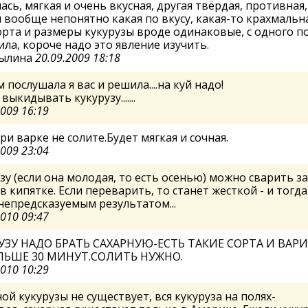
ась, мягкая и очень вкусная, другая твёрдая, противная,
 вообще непонятно какая по вкусу, какая-то крахмальна
орта и размеры кукурузы вроде одинаковые, с одного п
ла, короче надо это явление изучить.
ылина
20.09.2009 18:18
 послушала я вас и решила....на куй надо!
выкидывать кукурузу.......
2009 16:19
ри варке не солите.Будет мягкая и сочная.
2009 23:04
зу (если она молодая, то есть осенью) можно сварить за
в кипятке. Если переварить, то станет жесткой - и тогда
 непредсказуемым результатом...
2010 09:47
УЗУ НАДО БРАТЬ САХАРНУЮ-ЕСТЬ ТАКИЕ СОРТА И ВАР
ЛЬШЕ 30 МИНУТ.СОЛИТЬ НУЖНО.
2010 10:29
ой кукурузы не существует, вся кукуруза на полях-