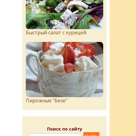
Быстрый салат с курицей
Пирожныe "Бeзe"
Поиск по сайту