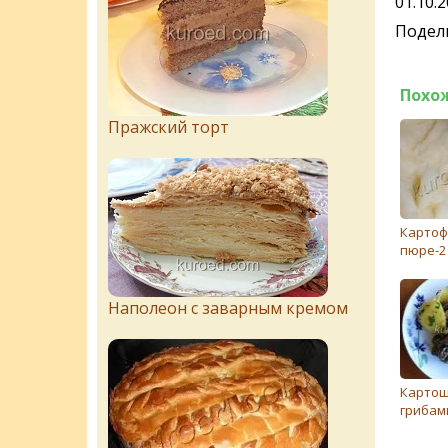
01.10.
Подели
Похо
Пражский торт
Картоф
пюре-2
Наполеон с заварным кремом
Картош
грибам