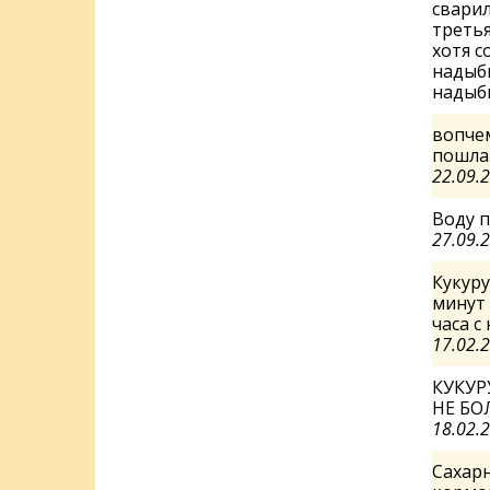
сварил
третья
хотя с
надыби
надыб
вопчем
пошла 
22.09.
Воду п
27.09.
Кукуру
минут 
часа с
17.02.
КУКУР
НЕ БО
18.02.
Сахарн