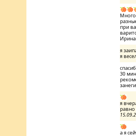
Много 
разные
при ва
варитс
Ирин
я заипа
я вес
спасиб
30 мин
рекоме
занег
я вчер
равно
15.09.
а я се