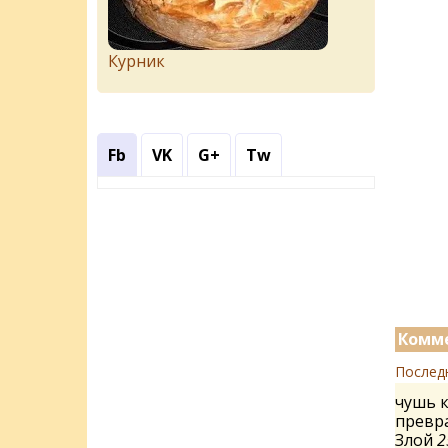
Курник
Fb
VK
G+
Tw
Комме
Послед
чушь к
превра
Злой
2