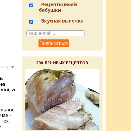
Рецепты моей
бабушки
Вкусная выпечка
290 ЛЕНИВЫХ РЕЦЕПТОВ
я печати
ь
на
ная, а
я
ильное
чае -
 тех
е