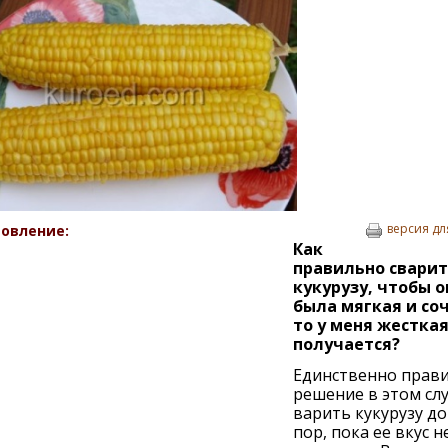
версия дл
овление:
Как
правильно сварит
кукурузу, чтобы о
была мягкая и соч
то у меня жестка
получается?
Единственно прав
решение в этом слу
варить кукурузу до
пор, пока ее вкус н