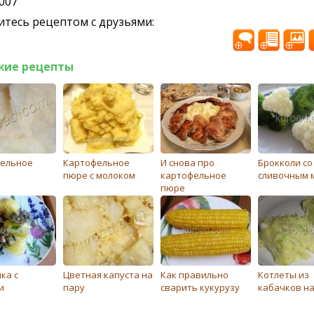
2007
тесь рецептом с друзьями:
жие рецепты
ельное
Картофельное
И снова про
Брокколи со
пюре с молоком
картофельное
сливочным 
пюре
ка с
Цветная капуста на
Как правильно
Котлеты из
и
пару
сварить кукурузу
кабачков на