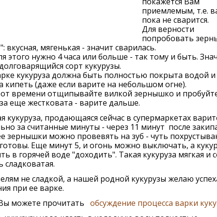
покажется Вам
приемлемым, т.е. в
пока не сварится.
Для верности
попробовать зерн
б": вкусная, мягенькая - значит сварилась.
ля этого нужно 4 часа или больше - так тому и быть. Зна
долговарящийся сорт кукурузы.
рке кукуруза должна быть полностью покрыта водой и
 кипеть (даже если варите на небольшом огне).
 от времени отщипывайте вилкой зернышко и пробуйте
за еще жестковата - варите дальше.
я кукуруза, продающаяся сейчас в супермаркетах варит
ьно за считанные минуты - через 11 минут после закип
е зернышки можно провевять на зуб - чуть похрустыва
готовы. Еще минут 5, и огонь можно выключать, а кукур
ть в горячей воде "доходить". Такая кукуруза мягкая и с
ь сладковатая.
лям не сладкой, а нашей родной кукурузы желаю успех
ия при ее варке.
 Вы можете прочитать
обсуждение процесса варки кук