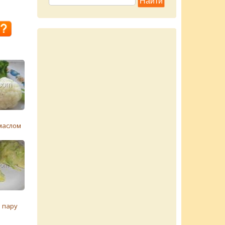
маслом
 пару