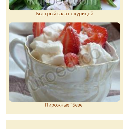
Быстрый салат с курицей
Пирожныe "Бeзe"