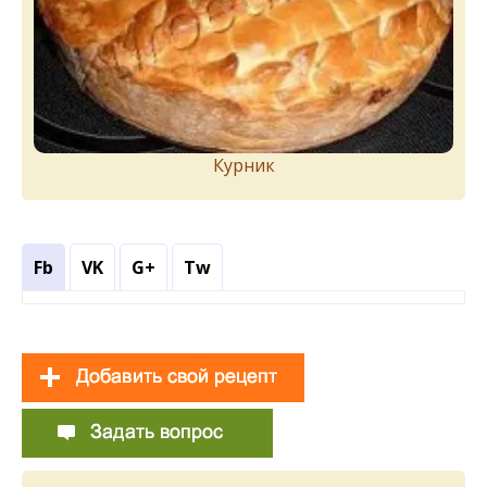
Курник
Fb
VK
G+
Tw