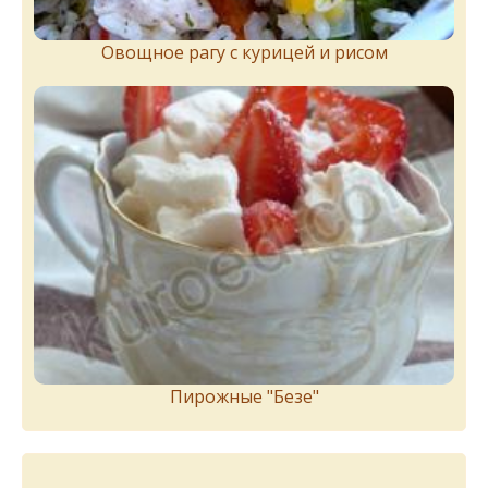
Овощное рагу с курицей и рисом
Пирожныe "Бeзe"