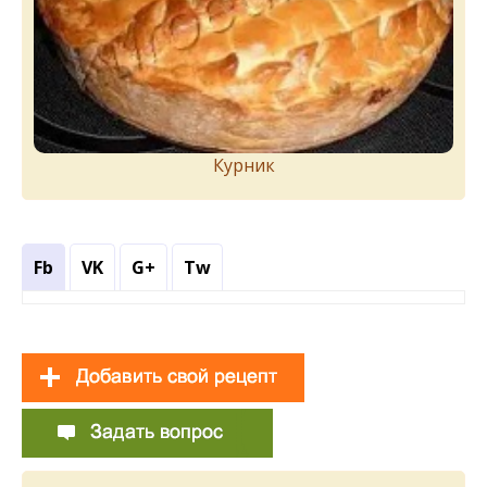
Курник
Fb
VK
G+
Tw