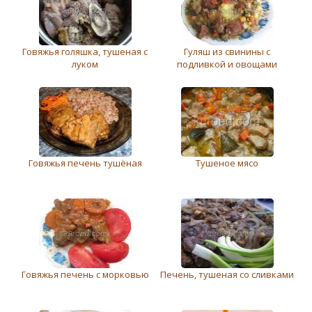
Говяжья голяшка, тушеная с
Гуляш из свинины с
луком
подливкой и овощами
Говяжья печень тушёная
Тушеное мясо
Говяжья печень с морковью
Печень, тушеная со сливками