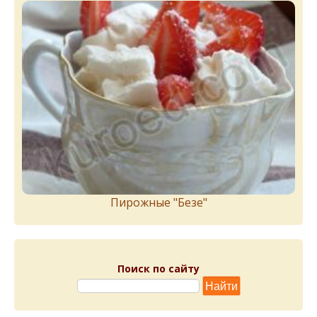
Пирожныe "Бeзe"
Поиск по сайту