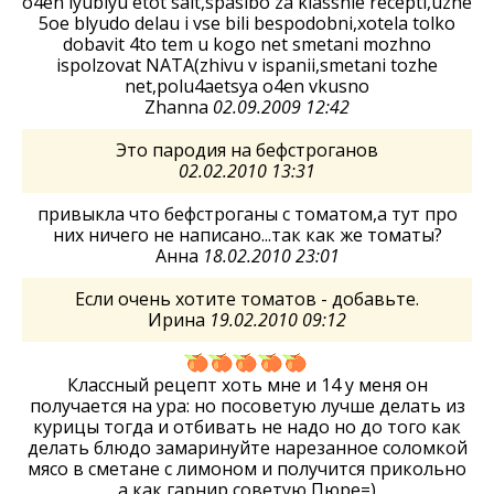
o4en lyublyu etot sait,spasibo za klassnie recepti,uzhe
5oe blyudo delau i vse bili bespodobni,xotela tolko
dobavit 4to tem u kogo net smetani mozhno
ispolzovat NATA(zhivu v ispanii,smetani tozhe
net,polu4aetsya o4en vkusno
Zhanna
02.09.2009 12:42
Это пародия на бефстроганов
02.02.2010 13:31
привыкла что бефстроганы с томатом,а тут про
них ничего не написано...так как же томаты?
Анна
18.02.2010 23:01
Если очень хотите томатов - добавьте.
Ирина
19.02.2010 09:12
Классный рецепт хоть мне и 14 у меня он
получается на ура: но посоветую лучше делать из
курицы тогда и отбивать не надо но до того как
делать блюдо замаринуйте нарезанное соломкой
мясо в сметане с лимоном и получится прикольно
а как гарнир советую Пюре=)