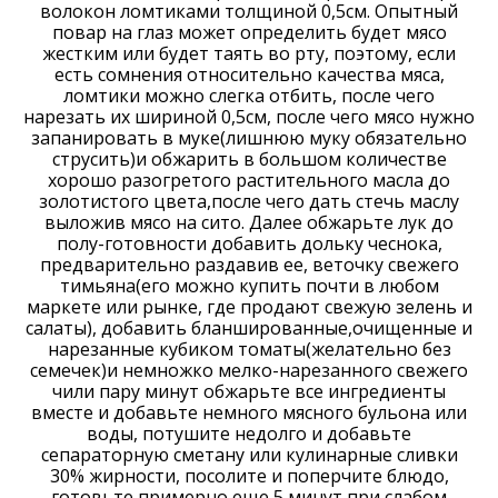
волокон ломтиками толщиной 0,5см. Опытный
повар на глаз может определить будет мясо
жестким или будет таять во рту, поэтому, если
есть сомнения относительно качества мяса,
ломтики можно слегка отбить, после чего
нарезать их шириной 0,5см, после чего мясо нужно
запанировать в муке(лишнюю муку обязательно
струсить)и обжарить в большом количестве
хорошо разогретого растительного масла до
золотистого цвета,после чего дать стечь маслу
выложив мясо на сито. Далее обжарьте лук до
полу-готовности добавить дольку чеснока,
предварительно раздавив ее, веточку свежего
тимьяна(его можно купить почти в любом
маркете или рынке, где продают свежую зелень и
салаты), добавить бланшированные,очищенные и
нарезанные кубиком томаты(желательно без
семечек)и немножко мелко-нарезанного свежего
чили пару минут обжарьте все ингредиенты
вместе и добавьте немного мясного бульона или
воды, потушите недолго и добавьте
сепараторную сметану или кулинарные сливки
30% жирности, посолите и поперчите блюдо,
готовьте примерно еще 5 минут при слабом