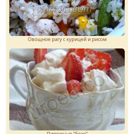
Овощное рагу с курицей и рисом
Пирожныe "Бeзe"