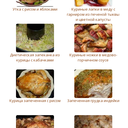
Утка с рисом и яблоками
Куриные лапки в меду с
гарниром из печеной тыквы
и цветной капусты
Диетическая запеканка из
Куриные ножки в медово-
курицы с кабачками
горчичном соусе
Курица запеченная с рисом
Запеченная грудка индейки