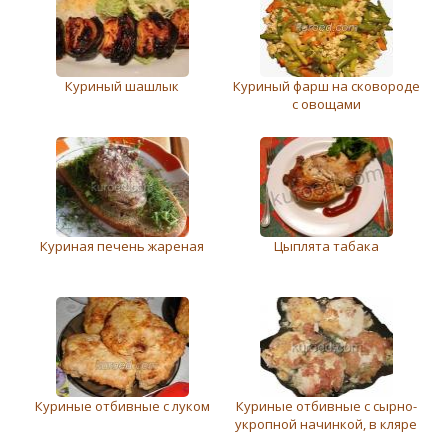
Куриный шашлык
Куриный фарш на сковороде
с овощами
Куриная печень жареная
Цыплята табака
Куриные отбивные с луком
Куриные отбивные с сырно-
укропной начинкой, в кляре