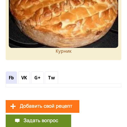
Курник
Fb
VK
G+
Tw