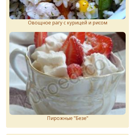
Овощное рагу с курицей и рисом
Пирожныe "Бeзe"