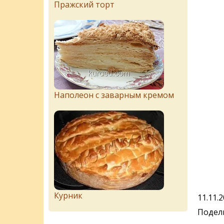
Пражский торт
Наполеон с заварным кремом
Курник
11.11.
Подели