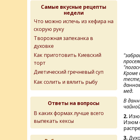
Самые вкусные рецепты
недели
Что можно испечь из кефира на
скорую руку
Творожная запеканка в
духовке
Как приготовить Киевский
"забра
просея
торт
"погас
Диетический гречневый суп
Кроме 
тесте,
Как солить и вялить рыбу
данном
мед.
В данн
Ответы на вопросы
чайной
В каких формах лучше всего
2.
Изю
выпекать кексы
Изюм о
распре
3.
Духо