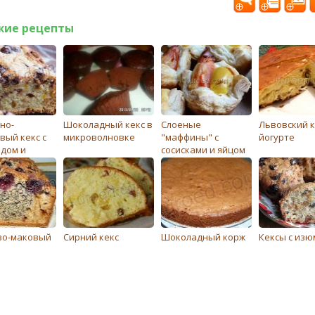
жие рецепты
но-
Шоколадный кекс в
Слоеные
Львовский к
вый кекс с
микроволновке
"маффины" с
йогурте
дом и
сосисками и яйцом
о-маковый
Сирний кекс
Шоколадный корж
Кексы с из