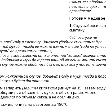
изюма, если добави
него еще и орехи - н
прогадаете.
Готовим медовое 
1.
Соду забросить в
сметану.
Сейчас я уже не
сываю" соду в сметану. Намного удобнее смешать соду с
нной мукой - тогда ее можно взять меньше (сода не успев
нуть" во время замешивания).
того, в зависимости от количества "кислых" компоненто
 добавляю в муку до трети чайной ложки лимонной кисло
 случае можно обойтись без нее, так как у нас есть смет
ом конкретном случае, добавьте соду в муку, тогда и по
 ложки будет достаточно.
м запарить
(залить)
кипятком (минут на 15), затем воду
бсушить и обвалять в муке, чтобы он равномерно
делился по объему кекса, а не осел на дно.
вку включить на разогрев до 180°С.