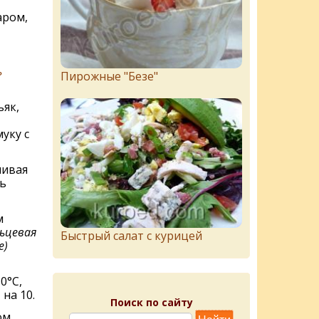
аром,
ь
Пирожныe "Бeзe"
ьяк,
уку с
шивая
ь
м
льцевая
Быстрый салат с курицей
е)
0°C,
на 10.
Поиск по сайту
ом