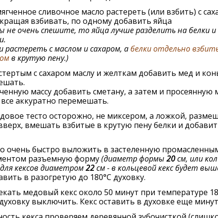
ягченное сливочное масло растереть (или взбить) с сах
кращая взбивать, по одному добавить яйца
вы не очень спешите, то яйца лучше разделить на белки и
и.
 растереть с маслом и сахаром, а
белки отдельно взбит
ром
в крутую пену.)
стертым с сахаром маслу и желткам добавить мед и кон
ешать.
ченную массу добавить сметану, а затем и просеянную м
 все аккуратно перемешать.
довое тесто осторожно, не миксером, а ложкой, разме
вверх, вмешать взбитые в крутую пену белки и добавит
о очень быстро выложить в застеленную промасленны
ментом разъемную форму
(диаметр формы
20
см, или ко
для кексов диаметром
22
см - в кольцевой кекс будет выш
авить в разогретую до 180°C духовку.
кать медовый кекс около 50 минут при температуре 18
духовку выключить. Кекс оставить в духовке еще минут 
ость кекса проверяем деревянной зубочисткой (слишк