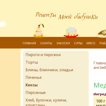
ГЛАВНАЯ
САЛАТЫ
ЗАКУСКИ
СУПЫ
МЯСО
РЫБ
Пироги и пирожки
Торты
Главн
англий
Блины, блинчики, оладьи
Печенье
Мед
Кексы
Пирожные
Ингре
Хлеб, булочки, куличи,
100 г
круассаны
масл