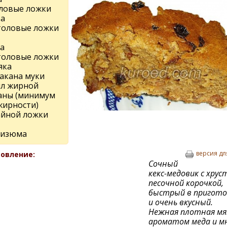
оловые ложки
ра
столовые ложки
а
столовые ложки
яка
такана муки
мл жирной
аны (минимум
жирности)
чайной ложки
г изюма
версия дл
овление:
Сочный
кекс-медовик с хру
песочной корочкой,
быстрый в пригото
и очень вкусный.
Нежная плотная мя
ароматом меда и м