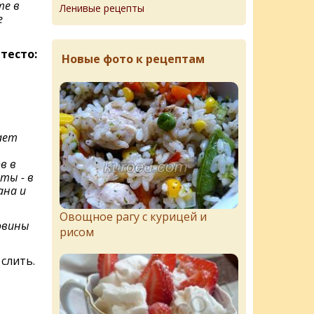
те в
Ленивые рецепты
е
тесто:
Новые фото к рецептам
ает
в в
ты - в
ана и
Овощное рагу с курицей и
ловины
рисом
 слить.