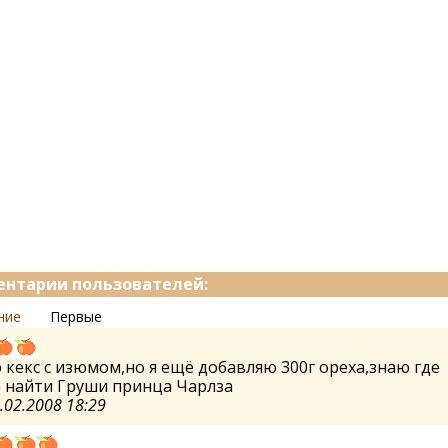
нтарии пользователей:
ние
Первые
кекс с изюмом,но я ещё добавляю 300г ореха,знаю где
 найти Груши принца Чарлза
.02.2008 18:29