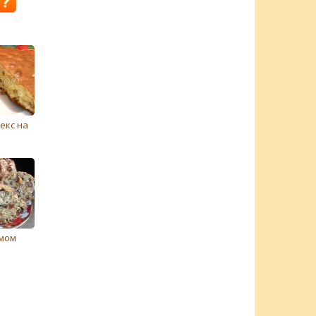
екс на
юмом