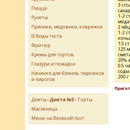
3 ст
Пицца
саха
1-2 
Рулеты
меда
Пряники, медовики, коврижки
2 яйц
1-2 
Виды теста
конь
1.5 с
Фритюр
125 
Кремы для тортов
смет
20% 
Глазури и помадки
0.5 
соды
Начинки для блинов, пирожков
200 
и пирогов
Пригот
Диеты
Диета №5
Торты
•
•
Масленица
Меню на Великий пост