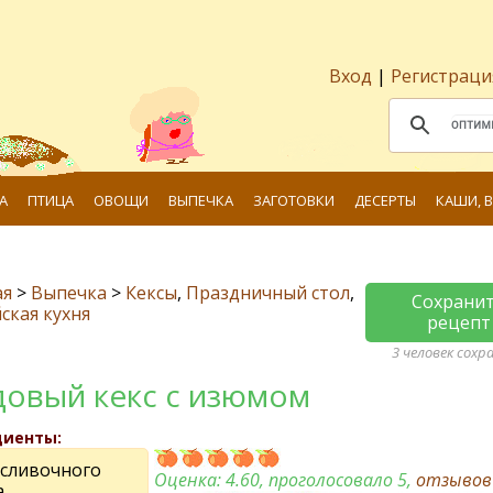
Вход
|
Регистраци
А
ПТИЦА
ОВОЩИ
ВЫПЕЧКА
ЗАГОТОВКИ
ДЕСЕРТЫ
КАШИ, 
ая
>
Выпечка
>
Кексы
,
Праздничный стол
,
Сохрани
ская кухня
рецепт
3 человек сохр
овый кекс с изюмом
диенты:
 сливочного
Оценка:
4.60
, проголосовало 5,
отзыво
а