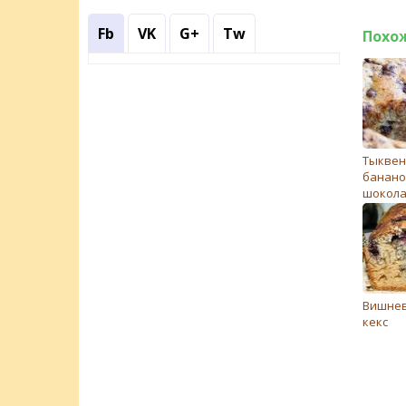
Fb
VK
G+
Tw
Похо
Тыквен
банано
шокола
медом
Вишнев
кекс