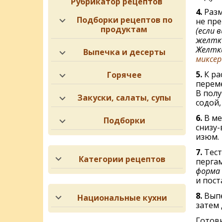
Рубрикатор рецептов
4.
Разм
Подборки рецептов по
не пре
продуктам
(если 
желтк
Желтки
Выпечка и десерты
миксе
5.
К ра
Горячее
перем
В полу
Закуски, салаты, супы
содой,
6.
В ме
Подборки
снизу-
изюм.
7.
Тест
Категории рецептов
перга
форма 
и пост
8.
Выпе
Национальные кухни
затем 
Готовн