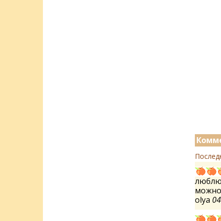
Комме
Послед
люблю 
можно
olya
04