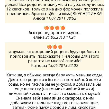
делаю! Все родственники умяли на ура. получилось
12 кексиков, только я на дно формочек положила
половинки абрикосов(без изюма)ВКУСНЯТИНКА!
Анюся
11.07.2011 08:52
быстро недорого и вкусно.
елена
21.05.2013 11:24
я, думаю, что хороший рецепт, буду пробовать
приготовить, подскажите 1 ч.л.соды для этого
рецепта не много? спасибо!
Катюша
15.06.2013 22:02
Катюша, я обычно всегда беру чуть меньше соды,
Для этого рецепта я бы взяла пол чайной ложки
соды, но не гасила бы ее уксусом, а добавила бы
еще щепотку (на кончике чайной ложки)
лимонной кислоты - и все это смешать с мукой.
Сначала взбиваем яйца с сахаром, к ним
добавляем остальные жидкие составляющие,
затем - сухие (муку с содой и лим. кислотой,