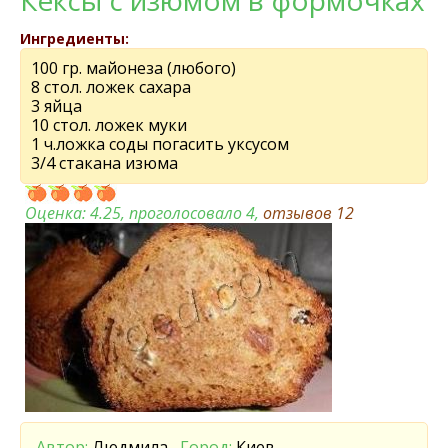
Кексы с изюмом в формочках
Ингредиенты:
100 гр. майонеза (любого)
8 стол. ложек сахара
3 яйца
10 стол. ложек муки
1 ч.ложка соды погасить уксусом
3/4 стакана изюма
Оценка:
4.25
, проголосовало 4,
отзывов
12
Автор:
Людмила ,
Город:
Киев