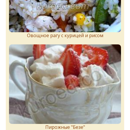
Овощное рагу с курицей и рисом
Пирожныe "Бeзe"