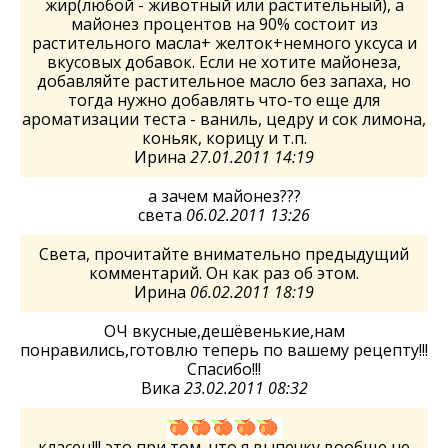
жир(любой - животный или растительный), а
майонез процентов на 90% состоит из
растительного масла+ желток+немного уксуса и
вкусовых добавок. Если не хотите майонеза,
добавляйте растительное масло без запаха, но
тогда нужно добавлять что-то еще для
ароматизации теста - ваниль, цедру и сок лимона,
коньяк, корицу и т.п.
Ирина
27.01.2011 14:19
а зачем майонез???
света
06.02.2011 13:26
Света, прочитайте внимательно предыдущий
комментарий. Он как раз об этом.
Ирина
06.02.2011 18:19
ОЧ вкусные,дешёвенькие,нам
понравились,готовлю теперь по вашему рецепту!!!
Спасибо!!!
Вика
23.02.2011 08:32
класец!!! это при том, что я выпечку вообще не