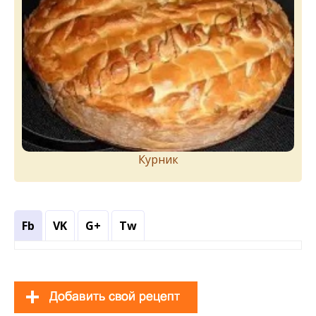
Курник
Fb
VK
G+
Tw