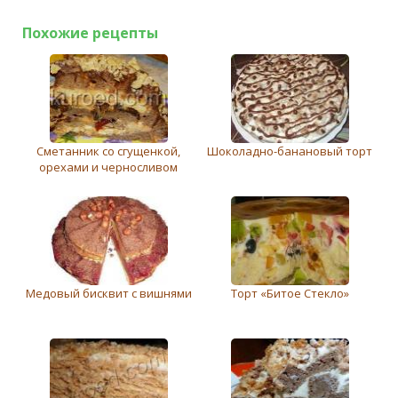
Похожие рецепты
Cметанник со сгущенкой,
Шоколадно-банановый торт
орехами и черносливом
Медовый бисквит с вишнями
Торт «Битое Стекло»