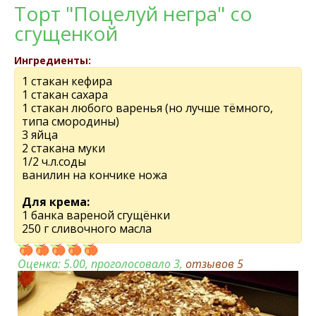
Торт "Поцелуй негра" со
сгущенкой
Ингредиенты:
1 стакан кефира
1 стакан сахара
1 стакан любого варенья (но лучше тёмного,
типа смородины)
3 яйца
2 стакана муки
1/2 ч.л.соды
ванилин на кончике ножа
Для крема:
1 банка вареной сгущёнки
250 г сливочного масла
Оценка:
5.00
, проголосовало 3,
отзывов
5