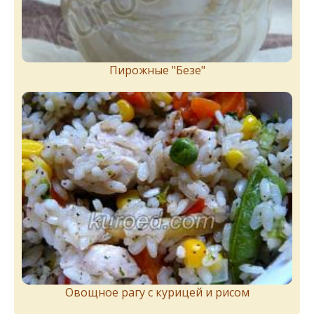
Пирожныe "Бeзe"
Овощное рагу с курицей и рисом