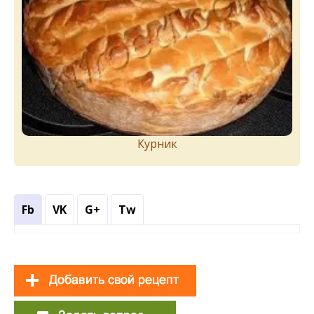
Курник
Fb
VK
G+
Tw