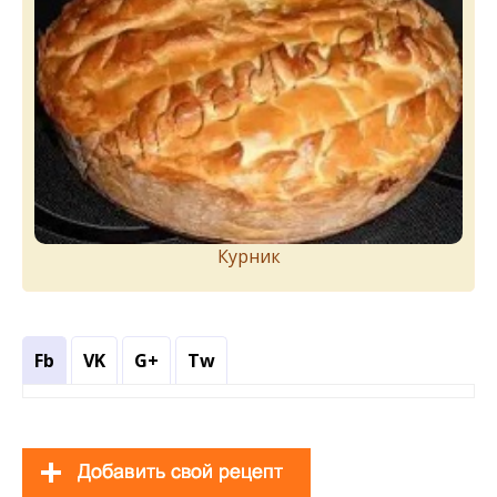
Курник
Fb
VK
G+
Tw