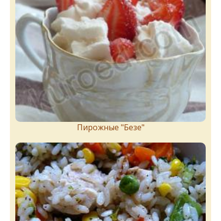
Пирожныe "Бeзe"