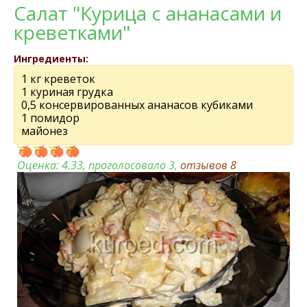
Салат "Курица с ананасами и
креветками"
Ингредиенты:
1 кг креветок
1 куриная грудка
0,5 консервированных ананасов кубиками
1 помидор
майонез
Оценка:
4.33
, проголосовало 3,
отзывов
8