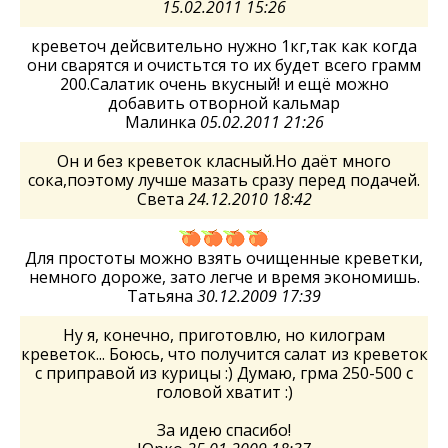
15.02.2011 15:26
креветоч дейсвительно нужно 1кг,так как когда
они сварятся и очистьтся то их будет всего грамм
200.Салатик очень вкусный! и ещё можно
добавить отворной кальмар
Малинка
05.02.2011 21:26
Он и без креветок класный.Но даёт много
сока,поэтому лучше мазать сразу перед подачей.
Света
24.12.2010 18:42
Для простоты можно взять очищенные креветки,
немного дороже, зато легче и время экономишь.
Татьяна
30.12.2009 17:39
Ну я, конечно, приготовлю, но килограм
креветок... Боюсь, что получится салат из креветок
с приправой из курицы :) Думаю, грма 250-500 с
головой хватит :)
За идею спасибо!