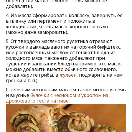
перец (если масло соленое - соль можно не
добавлять).
4. Из масла сформировать колбаску, завернуть ее
в пленку или пергамент и положить в
холодильник, чтобы масло хорошо застыло
(можно даже заморозить).
5. От твердого масляного рулетика отрезают
кусочки и выкладывают их на горячий бифштекс,
или растопленным маслом оттеняют блюда из
холодного мяса, также его добавляют при
тушении и запекании блюд (например, это масло
можно добавить вместо обычного сливочного,
когда жарите грибы, в
жульен
, поджарить на нем
гренки и т. п.).
С зеленым чесночным маслом также можно испечь
и вкусные
булочки с чесноком и укропом из
дрожжевого теста на пиве