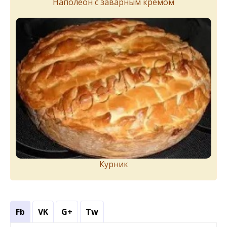
Наполеон с заварным кремом
Курник
Fb
VK
G+
Tw