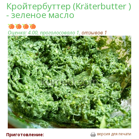
Кройтербуттер (Kräterbutter )
- зеленое масло
Оценка:
4.00
, проголосовало 1,
отзывов
1
версия для печати
Приготовление: