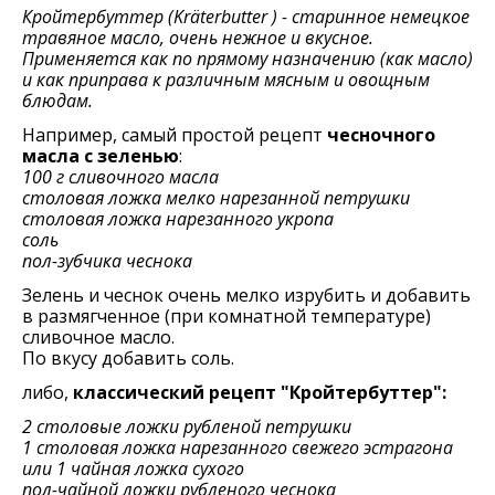
Кройтербуттер (Kräterbutter ) - старинное немецкое
травяное масло, очень нежное и вкусное.
Применяется как по прямому назначению (как масло)
и как приправа к различным мясным и овощным
блюдам.
Например, самый простой рецепт
чесночного
масла с зеленью
:
100 г сливочного масла
столовая ложка мелко нарезанной петрушки
столовая ложка нарезанного укропа
соль
пол-зубчика чеснока
Зелень и чеснок очень мелко изрубить и добавить
в размягченное (при комнатной температуре)
сливочное масло.
По вкусу добавить соль.
либо,
классический рецепт "Кройтербуттер":
2 столовые ложки рубленой петрушки
1 столовая ложка нарезанного свежего эстрагона
или 1 чайная ложка сухого
пол-чайной ложки рубленого чеснока