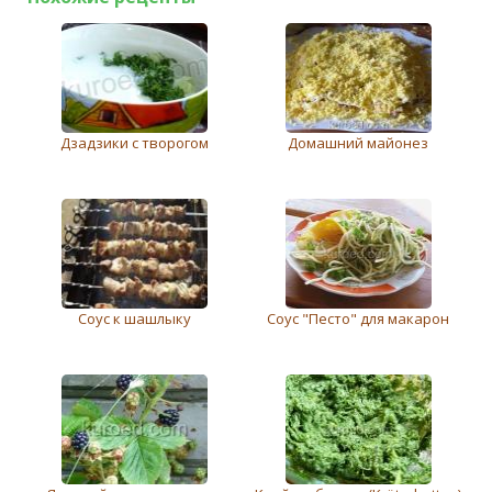
Дзадзики с творогом
Домашний майонез
Соус к шашлыку
Соус "Песто" для макарон