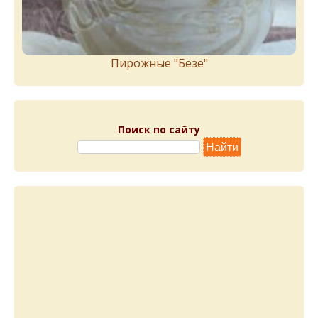
Пирожныe "Бeзe"
Поиск по сайту