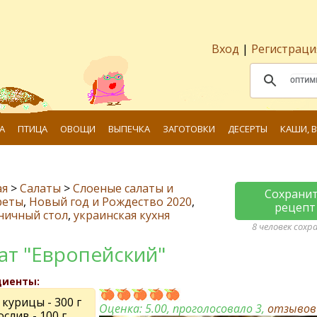
Вход
|
Регистраци
А
ПТИЦА
ОВОЩИ
ВЫПЕЧКА
ЗАГОТОВКИ
ДЕСЕРТЫ
КАШИ, 
ая
>
Салаты
>
Слоеные салаты и
Сохрани
реты
,
Новый год и Рождество 2020
,
рецепт
ничный стол
,
украинская кухня
8 человек сохр
ат "Европейский"
диенты:
курицы - 300 г
Оценка:
5.00
, проголосовало 3,
отзыво
слив - 100 г