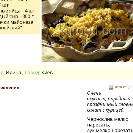
 1шт
ые яйца - 4 шт
ый сыр - 300 г
пачки майонеза
опейский"
р:
Ирина ,
Город:
Киев
версия дл
овление:
Очень
вкусный, нарядный 
праздничный слоен
салат с курицей.
Чернослив мелко
нарезать,
лук мелко нарезать