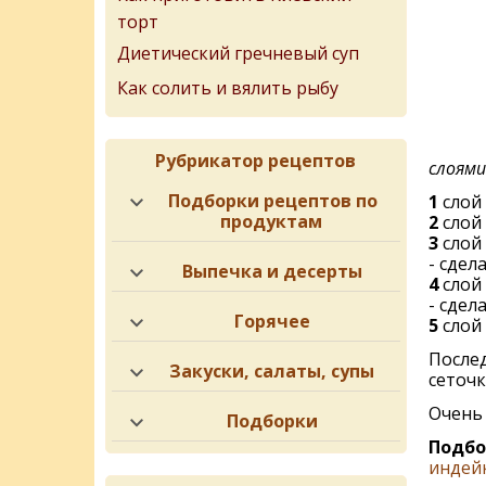
торт
Диетический гречневый суп
Как солить и вялить рыбу
Рубрикатор рецептов
слоями
Подборки рецептов по
1
слой 
продуктам
2
слой 
3
слой 
- сдел
Выпечка и десерты
4
слой 
- сдел
Горячее
5
слой 
После
Закуски, салаты, супы
сеточк
Очень 
Подборки
Подбо
индей