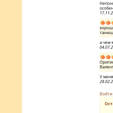
Непоня
особен
17.11.
хорош
таню
а чем 
04.07.
Ориги
Вален
У меня
28.02.
Войти
Ост