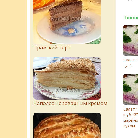
Похо
Пражский торт
Салат 
Туз"
Наполеон с заварным кремом
Салат 
шубой"
марин
луком