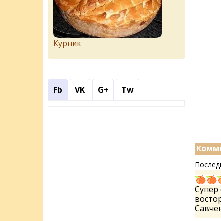
Курник
Fb
VK
G+
Tw
Комме
Послед
Супер 
восторг
Савче