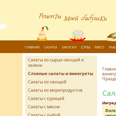
ГЛАВНАЯ
САЛАТЫ
ЗАКУСКИ
СУПЫ
МЯСО
РЫБ
Салаты из сырых овощей и
зелени
Главн
Слоеные салаты и винегреты
винег
Празд
Салаты из овощей
Салаты из морепродуктов
Сал
Салаты с курицей
Ингре
Салаты с мясом
Филе 
Салаты с рыбой
черно