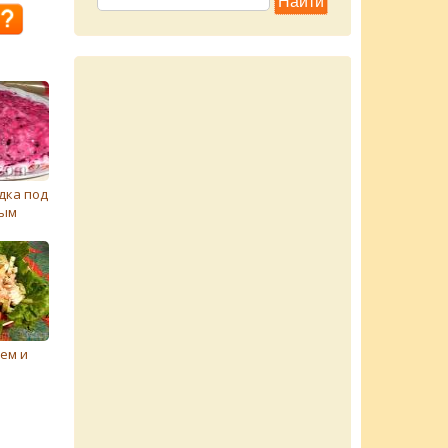
дка под
ным
лем и