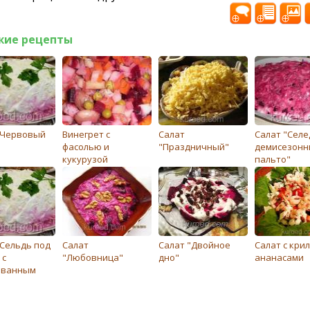
жие рецепты
"Червовый
Винегрет с
Салат
Салат "Селе
фасолью и
"Праздничный"
демисезон
кукурузой
пальто"
"Сельдь под
Салат
Салат "Двойное
Салат с кри
 с
"Любовница"
дно"
ананасами
ованным