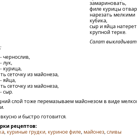
замариновать,
филе курицы отвар
нарезать мелкими
кубика,
сыр и яйца натерет
крупной терке.
Салат выкладыват
:
- чернослив,
- лук,
- курица,
ать сеточку из майонеза,
- яйца,
ать сеточку из майонеза,
- сыр.
дний слой тоже перемазываем майонезом в виде мелко
и.
вкусно и быстро готовится.
рки рецептов:
ка
,
куриные грудки, куриное филе
,
майонез
,
сливы