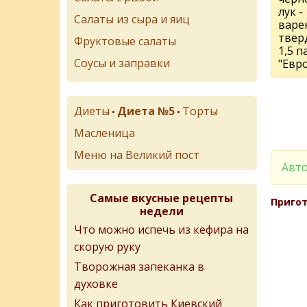
лук -
Салаты из сыра и яиц
варен
тверд
Фруктовые салаты
1,5 
Соусы и заправки
"Евр
Диеты
Диета №5
Торты
•
•
Масленица
Меню на Великий пост
Авто
Самые вкусные рецепты
Пригот
недели
Что можно испечь из кефира на
скорую руку
Творожная запеканка в
духовке
Как приготовить Киевский