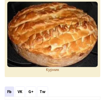
Курник
Fb
VK
G+
Tw