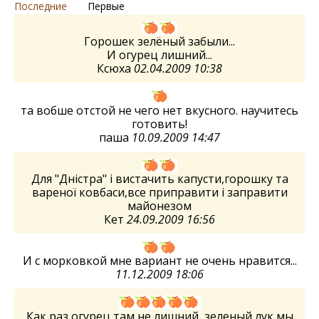
Последние
Первые
Горошек зелёный забыли...
И огурец лишний...
Ксюха
02.04.2009 10:38
та вобше отстой не чего нет вкусного. научитесь
готовить!
паша
10.09.2009 14:47
Для "Дністра" і вистачить капусти,горошку та
вареної ковбаси,все приправити і заправити
майонезом
Кет
24.09.2009 16:56
И с морковкой мне вариант не очень нравится...
11.12.2009 18:06
Как раз огурец там не лишний, зеленый лук мы