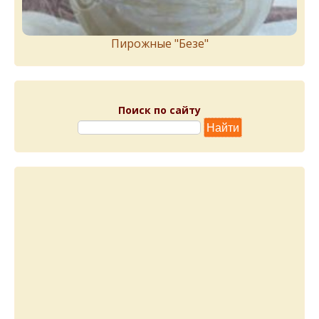
Пирожныe "Бeзe"
Поиск по сайту