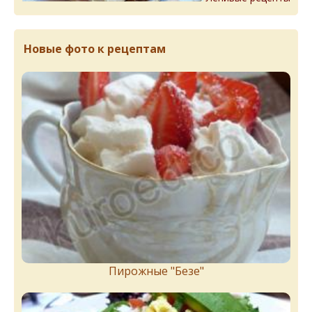
Новые фото к рецептам
Пирожныe "Бeзe"